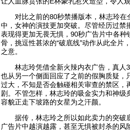
让人血脉贲张的E杯豪乳惹火造型，令人
对比之前的80秒禁播版本，林志玲在全
中，女神的演技更加突破。尽管经历过禁
表现得更加无畏无惧，90秒广告片中各种
骨，挑逗性甚浓的“破底线”动作从此全片
之意。
林志玲凭借全新火辣内衣广告，真人36
也从另一个侧面回应了之前的假胸质疑，
过大，不知是否会触碰相关审查的禁区，
剧。不管怎样，林志玲的吸金实力和神级
容貌正走下坡路的女星为之汗颜。
据传，林志玲之所以如此卖力的突破底
广告片中越演越露，甚至无惧被封杀的风