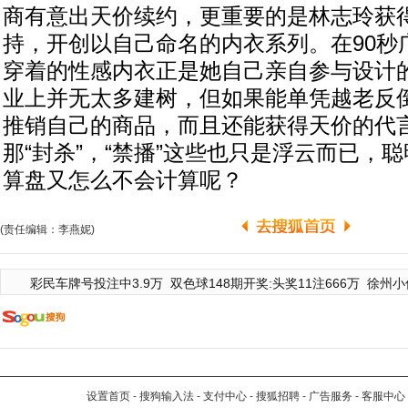
商有意出天价续约，更重要的是林志玲获
持，开创以自己命名的内衣系列。在90秒
穿着的性感内衣正是她自己亲自参与设计
业上并无太多建树，但如果能单凭越老反
推销自己的商品，而且还能获得天价的代
那“封杀”，“禁播”这些也只是浮云而已，
算盘又怎么不会计算呢？
(责任编辑：李燕妮)
彩民车牌号投注中3.9万
双色球148期开奖:头奖11注666万
徐州小
设置首页
-
搜狗输入法
-
支付中心
-
搜狐招聘
-
广告服务
-
客服中心