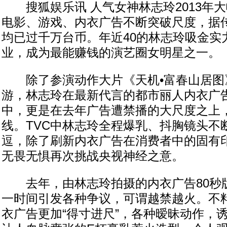
搜狐娱乐讯 人气女神林志玲2013年
电影、游戏、内衣广告不断突破尺度，据
均已过千万台币。年近40的林志玲吸金实
业，成为最能赚钱的演艺圈女明星之一。
除了参演动作大片《天机•富春山居图
游，林志玲在最新代言的都市丽人内衣广告
中，更是在去年广告遭禁播的大尺度之上
线。TVC中林志玲全程爆乳、抖胸镜头不
逗，除了刷新内衣广告在消费者中的固有
无畏无惧再次挑战央视神经之意。
去年，由林志玲拍摄的内衣广告80秒
一时间引发各种争议，可谓越禁越火。不料
衣广告更加“得寸进尺”，各种暧昧动作，