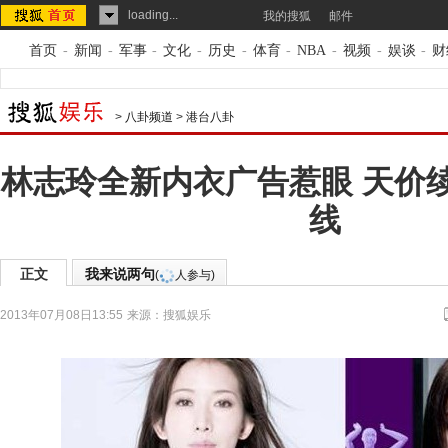
loading...
我的搜狐
邮件
首页
-
新闻
-
军事
-
文化
-
历史
-
体育
-
NBA
-
视频
-
娱谈
-
财
>
八卦频道
>
港台八卦
林志玲全新内衣广告惹眼 天价
线
正文
我来说两句
(
人参与)
2013年07月08日13:55
来源：
搜狐娱乐