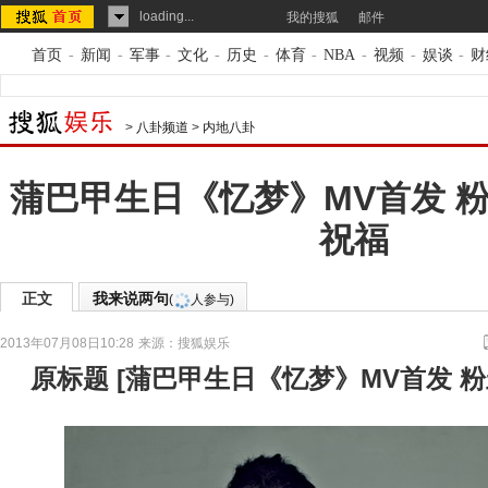
loading...
我的搜狐
邮件
首页
-
新闻
-
军事
-
文化
-
历史
-
体育
-
NBA
-
视频
-
娱谈
-
财
>
八卦频道
>
内地八卦
蒲巴甲生日《忆梦》MV首发 
祝福
正文
我来说两句
(
人参与)
2013年07月08日10:28
来源：
搜狐娱乐
原标题
[
蒲巴甲生日《忆梦》MV首发 