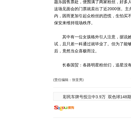
题乐园售票处，便围满了两家粉丝，好多
这场见面会的门票就卖出了近2000张。主
内，因而更加引起众粉丝的恐慌，生怕买
保安来维持现场秩序。
其中有一位女孩格外引人注意，据说她是
试，且只差一科通过就毕业了。但为了能
后，竟然当众喜极而泣。
长春国贸：各路明星粉丝们，追星没有
(责任编辑：张亚男)
彩民车牌号投注中3.9万
双色球148期