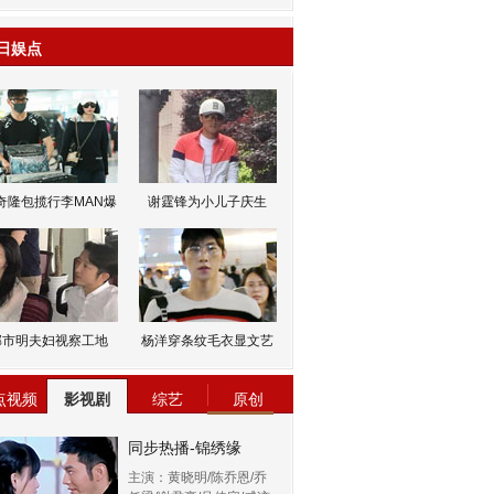
日娱点
奇隆包揽行李MAN爆
谢霆锋为小儿子庆生
邹市明夫妇视察工地
杨洋穿条纹毛衣显文艺
点视频
影视剧
综艺
原创
同步热播-锦绣缘
主演：黄晓明/陈乔恩/乔