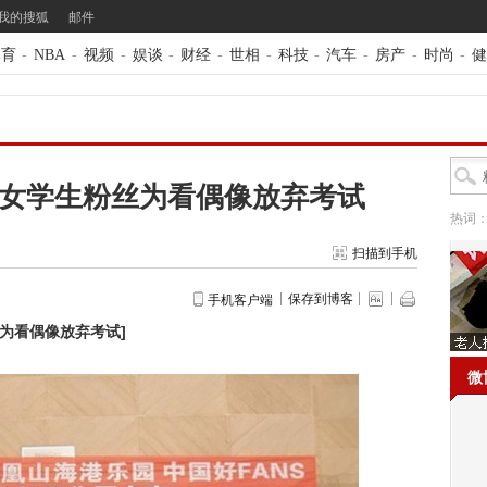
我的搜狐
邮件
体育
-
NBA
-
视频
-
娱谈
-
财经
-
世相
-
科技
-
汽车
-
房产
-
时尚
-
健
 女学生粉丝为看偶像放弃考试
热词
扫描到手机
保存到博客
手机客户端
丝为看偶像放弃考试
]
微