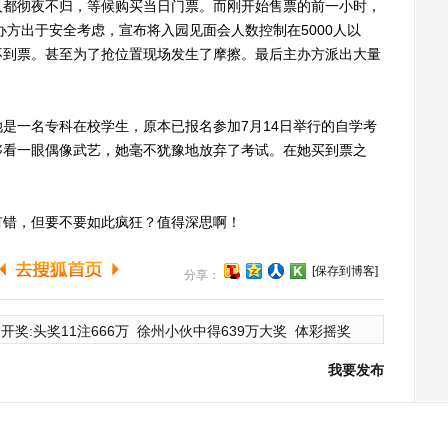
人都彻夜不归，等候购买当日门票。而刚开始售票的前一小时，
办方出于安全考虑，宣布将入园见面会人数控制在5000人以
不到票。甚至为了抢位置现场发生了摩擦。最后主办方派出大量
一名专科在校学生，原本已报名参加7月14日举行的自学考
够看一眼偶像武艺，她毫不犹豫地放弃了考试。在她买到票之
错，但要不要如此疯狂？值得深思啊！
[保存到博客]
分享：
开奖:头奖11注666万
徐州小伙中得639万大奖
体彩摇奖
我要发布