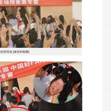
抢票现场
[保存到相册]