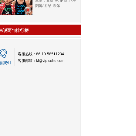
主演：艾斯·库珀/ 查宁·塔
图姆/ 乔纳·希尔
来说两句排行榜
客服热线：86-10-58511234
客服邮箱：
kf@vip.sohu.com