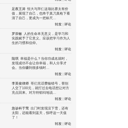
足夜王涛
恒大与拜仁这场比赛太有价
值，展现了自己，也终于真刀真枪下看
清了自己，更成为一把标尺…
转发
|
评论
罗崇敏
人的生命本无意义，是学习和
实践赋予了它意义。应该把学习作为人
生的习惯和信仰。
转发
|
评论
陆琪
幸福是什么？当你功成名就时，
发现成功不会让你幸福，和人分享才
会。当你赚到很多钱时…
转发
|
评论
李英俊律师
哥们充话费输错号，替别
人交了100元，就打过去电话想让对方
充点回来。对方特郁闷地说…
转发
|
评论
急诊科于莺
出门时发现没下雪，还有
太阳，还能看到蓝天，惊呼这一天值
了！
转发
|
评论