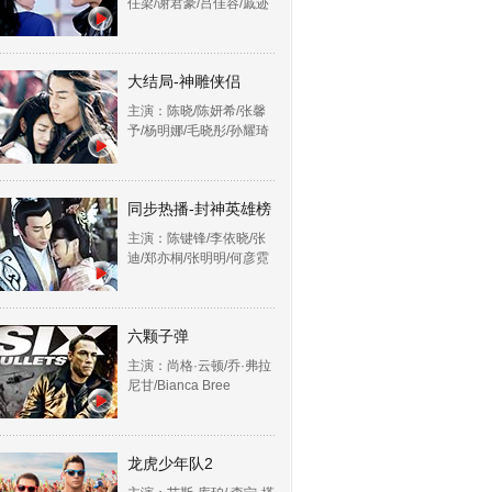
任梁/谢君豪/吕佳容/戚迹
大结局-神雕侠侣
主演：陈晓/陈妍希/张馨
予/杨明娜/毛晓彤/孙耀琦
同步热播-封神英雄榜
主演：陈键锋/李依晓/张
迪/郑亦桐/张明明/何彦霓
六颗子弹
主演：尚格·云顿/乔·弗拉
尼甘/Bianca Bree
龙虎少年队2