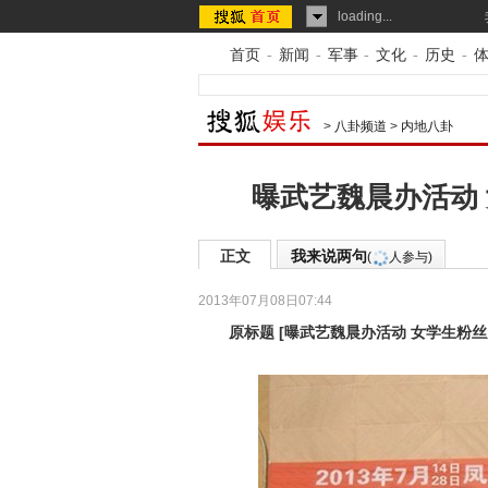
loading...
首页
-
新闻
-
军事
-
文化
-
历史
-
>
八卦频道
>
内地八卦
曝武艺魏晨办活动
正文
我来说两句
(
人参与)
2013年07月08日07:44
原标题
[
曝武艺魏晨办活动 女学生粉