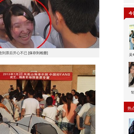
今
抢到票后开心不已
[保存到相册]
吴
热