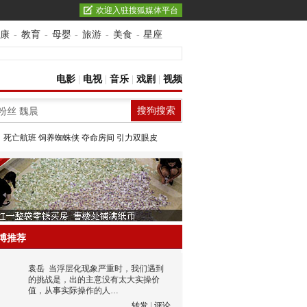
欢迎入驻搜狐媒体平台
康
-
教育
-
母婴
-
旅游
-
美食
-
星座
电影
|
电视
|
音乐
|
戏剧
|
视频
：
死亡航班
饲养蜘蛛侠
夺命房间
引力双眼皮
博推荐
袁岳
当浮层化现象严重时，我们遇到
的挑战是，出的主意没有太大实操价
值，从事实际操作的人…
转发
|
评论