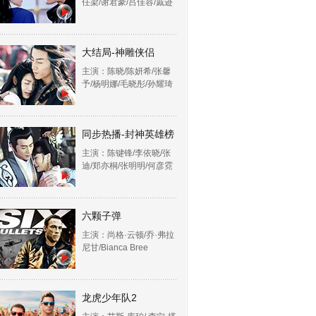
任梁/谢君豪/吕佳容/戚迹
大结局-神雕侠侣
主演：陈晓/陈妍希/张馨
予/杨明娜/毛晓彤/孙耀琦
同步热播-封神英雄榜
主演：陈键锋/李依晓/张
迪/郑亦桐/张明明/何彦霓
六颗子弹
主演：尚格·云顿/乔·弗拉
尼甘/Bianca Bree
龙虎少年队2