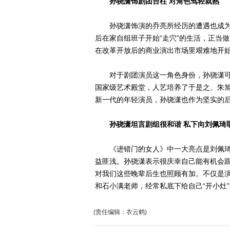
孙骁潇饰剧团台柱 对角色驾轻就熟
孙骁潇饰演的乔亮所经历的遭遇也成为
后在家自组班子开始“走穴”的生活，正当
在改革开放后的商业演出市场里艰难地开
对于剧团演员这一角色身份，孙骁潇可
国家级艺术殿堂，人艺培养了于是之、朱
新一代的年轻演员，孙骁潇也作为坚实的
孙骁潇坦言剧组很和谐 私下向刘佩琦
《进错门的女人》中一大亮点是刘佩琦
益匪浅。孙骁潇表示很庆幸自己能有机会
对我们这些晚辈后生也照顾有加。不仅是
和石小满老师，经常私底下给自己“开小灶
(责任编辑：衣云鹤)