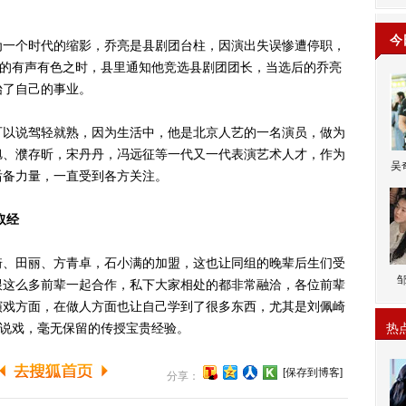
今
一个时代的缩影，乔亮是县剧团台柱，因演出失误惨遭停职，
做的有声有色之时，县里通知他竞选县剧团团长，当选后的乔亮
始了自己的事业。
以说驾轻就熟，因为生活中，他是北京人艺的一名演员，做为
旭、濮存昕，宋丹丹，冯远征等一代又一代表演艺术人才，作为
吴
后备力量，一直受到各方关注。
取经
、田丽、方青卓，石小满的加盟，这也让同组的晚辈后生们受
跟这么多前辈一起合作，私下大家相处的都非常融洽，各位前辈
演戏方面，在做人方面也让自己学到了很多东西，尤其是刘佩崎
”说戏，毫无保留的传授宝贵经验。
热
[保存到博客]
分享：