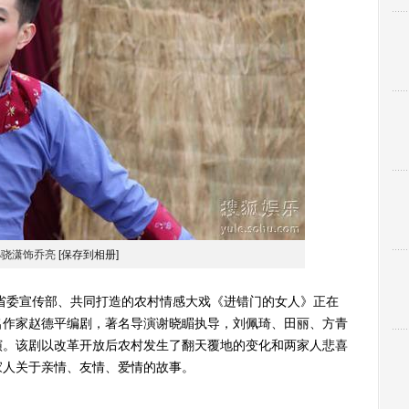
孙骁潇饰乔亮
[保存到相册]
委宣传部、共同打造的农村情感大戏《进错门的女人》正在
名作家赵德平编剧，著名导演谢晓睸执导，刘佩琦、田丽、方青
演。该剧以改革开放后农村发生了翻天覆地的变化和两家人悲喜
家人关于亲情、友情、爱情的故事。