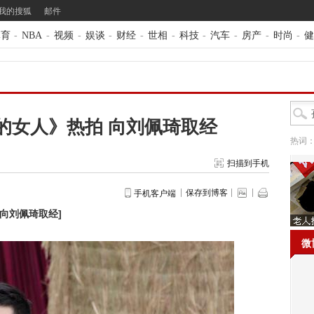
我的搜狐
邮件
体育
-
NBA
-
视频
-
娱谈
-
财经
-
世相
-
科技
-
汽车
-
房产
-
时尚
-
健
的女人》热拍 向刘佩琦取经
热词
扫描到手机
保存到博客
手机客户端
 向刘佩琦取经
]
微