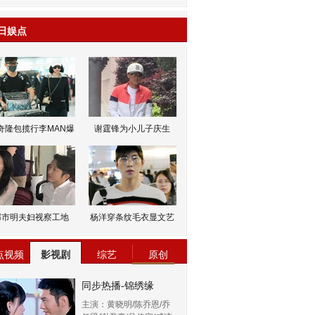
日娱点
奇隆包揽行李MAN爆
谢霆锋为小儿子庆生
邹市明夫妇视察工地
杨洋穿条纹毛衣显文艺
点视频
影视剧
综艺
原创
同步热播-锦绣缘
主演：黄晓明/陈乔恩/乔