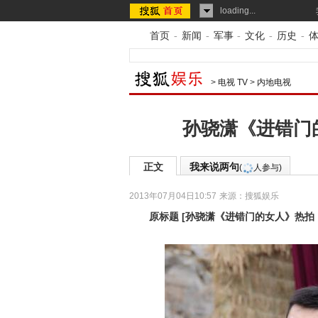
loading...
首页
-
新闻
-
军事
-
文化
-
历史
-
>
电视 TV
>
内地电视
孙骁潇《进错门
正文
我来说两句
(
人参与)
2013年07月04日10:57
来源：
搜狐娱乐
原标题
[
孙骁潇《进错门的女人》热拍