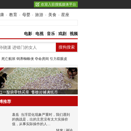
欢迎入驻搜狐媒体平台
康
-
教育
-
母婴
-
旅游
-
美食
-
星座
电影
|
电视
|
音乐
|
戏剧
|
视频
：
死亡航班
饲养蜘蛛侠
夺命房间
引力双眼皮
博推荐
袁岳
当浮层化现象严重时，我们遇到
的挑战是，出的主意没有太大实操价
值，从事实际操作的人…
转发
|
评论