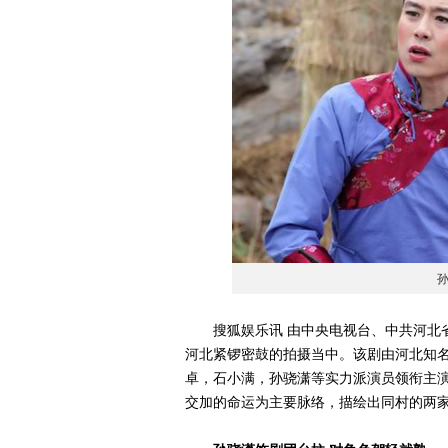
搜狐娱乐讯 由中央电视台、中共河北省
河北紧锣密鼓的拍摄当中。该剧由河北知
卓，石小满，孙骁潇等实力派演员领衔主
交加的命运为主要脉络，描绘出同村的两