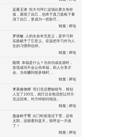
足夜王涛
恒大与拜仁这场比赛太有价
值，展现了自己，也终于真刀真枪下看
清了自己，更成为一把标尺…
转发
|
评论
罗崇敏
人的生命本无意义，是学习和
实践赋予了它意义。应该把学习作为人
生的习惯和信仰。
转发
|
评论
陆琪
幸福是什么？当你功成名就时，
发现成功不会让你幸福，和人分享才
会。当你赚到很多钱时…
转发
|
评论
李英俊律师
哥们充话费输错号，替别
人交了100元，就打过去电话想让对方
充点回来。对方特郁闷地说…
转发
|
评论
急诊科于莺
出门时发现没下雪，还有
太阳，还能看到蓝天，惊呼这一天值
了！
转发
|
评论