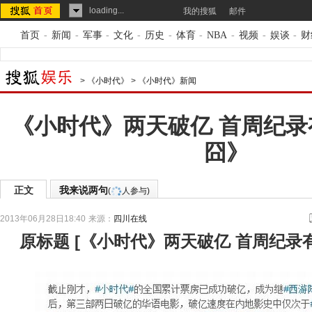
loading...
我的搜狐
邮件
首页
-
新闻
-
军事
-
文化
-
历史
-
体育
-
NBA
-
视频
-
娱谈
-
财
>
《小时代》
>
《小时代》新闻
《小时代》两天破亿 首周纪
囧》
正文
我来说两句
(
人参与)
2013年06月28日18:40
来源：
四川在线
原标题
[
《小时代》两天破亿 首周纪录