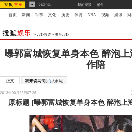
loading...
我的搜狐
邮件
首页
-
新闻
-
军事
-
文化
-
历史
-
体育
-
NBA
-
视频
-
娱谈
-
财
>
八卦频道
>
港台八卦
曝郭富城恢复单身本色 醉泡上
作陪
正文
我来说两句
(
人参与)
2013年06月28日07:26
原标题
[
曝郭富城恢复单身本色 醉泡上