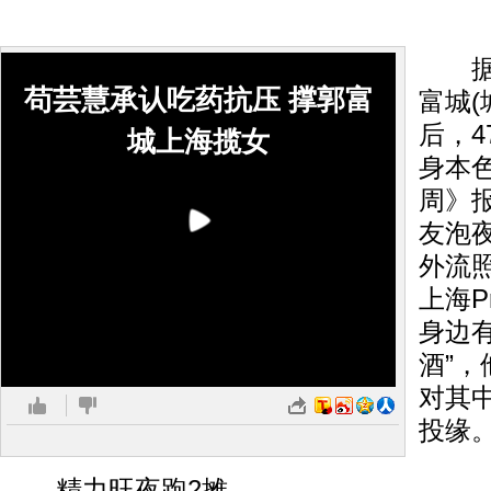
据台
苟芸慧承认吃药抗压 撑郭富
富城(
后，
城上海揽女
身本
周》
友泡
外流
上海Pr
身边
酒”
对其中
投缘
精力旺夜跑2摊