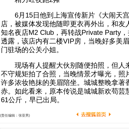
6月15日他到上海宣传新片《大闹天宫
店，被媒体发现他随即更衣再外出，和友
知名夜店M2 Club，再转战Private Par
透露，该店内有二楼VIP房，当晚好多美眉
门驻场的公关小姐。
现场有人提醒大伙别随便拍照，但人来
不守规矩拍了合照，当晚情景才曝光，照
许多浓妆艳抹的美眉陪坐。城城整晚拿著
赤。如此看来，原本传说是城城新欢苟芸慧
61公斤，早已出局。
(责任编辑：张亚男)