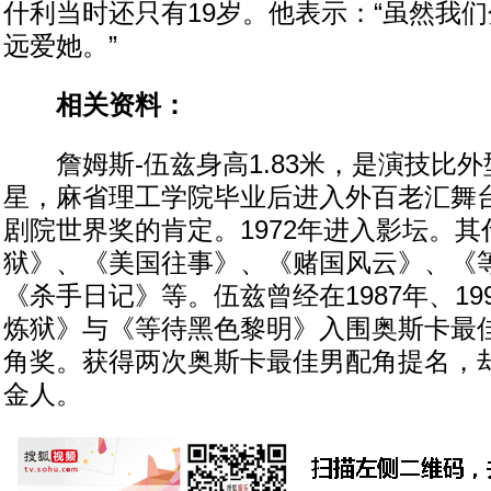
什利当时还只有19岁。他表示：“虽然我
远爱她。”
相关资料：
詹姆斯-伍兹身高1.83米，是演技比外
星，麻省理工学院毕业后进入外百老汇舞
剧院世界奖的肯定。1972年进入影坛。
狱》、《美国往事》、《赌国风云》、《
《杀手日记》等。伍兹曾经在1987年、19
炼狱》与《等待黑色黎明》入围奥斯卡最
角奖。获得两次奥斯卡最佳男配角提名，
金人。