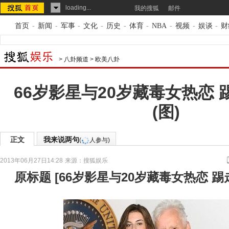
loading...
我的搜狐
邮件
首页
-
新闻
-
军事
-
文化
-
历史
-
体育
-
NBA
-
视频
-
娱谈
-
财
>
八卦频道
>
欧美八卦
66岁影星与20岁藏毒女热恋 
(图)
正文
我来说两句
(
人参与)
2013年06月27日14:28
来源：
搜狐娱乐
原标题
[
66岁影星与20岁藏毒女热恋 踢走