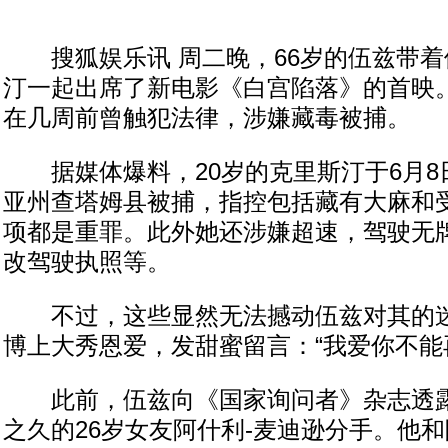
搜狐娱乐讯 周二晚，66岁的伍兹带着
汀一起出席了新电影《白宫陷落》的首映
在几周前曾触犯法律，涉嫌藏毒被捕。
据媒体爆料，20岁的克里斯汀于6月8
亚州查塔姆县被捕，指控包括藏有大麻和
项都是重罪。此外她还涉嫌超速，驾驶无
改驾驶执照等。
不过，这些显然无法撼动伍兹对其的迷
博上大秀恩爱，发甜蜜留言：“我爱你不能
此前，伍兹向《国家询问者》杂志透露
之久的26岁女友阿什利-麦迪逊分手。他