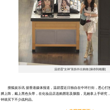
温碧霞“女神”装扮外出购物
[保存到相册]
搜狐娱乐讯 据香港媒体报道，温碧霞近日独自在中环行街，悉心打扮
膊上阵，戴上黑色头带，在化妆品店选购唇彩及胭脂，见她拿上手研究
钟就买下不少战利品。