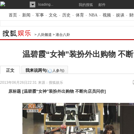
loading...
我的搜狐
邮件
首页
-
新闻
-
军事
-
文化
-
历史
-
体育
-
NBA
-
视频
-
娱谈
-
财
>
八卦频道
>
港台八卦
温碧霞“女神”装扮外出购物 不
正文
我来说两句
(
人参与)
2013年06月26日22:31
来源：
搜狐娱乐
原标题
[
温碧霞“女神”装扮外出购物 不断向店员问价
]