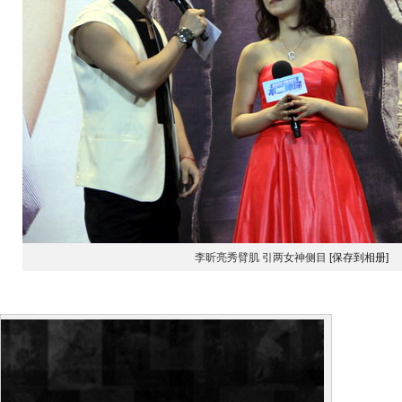
李昕亮秀臂肌 引两女神侧目
[保存到相册]