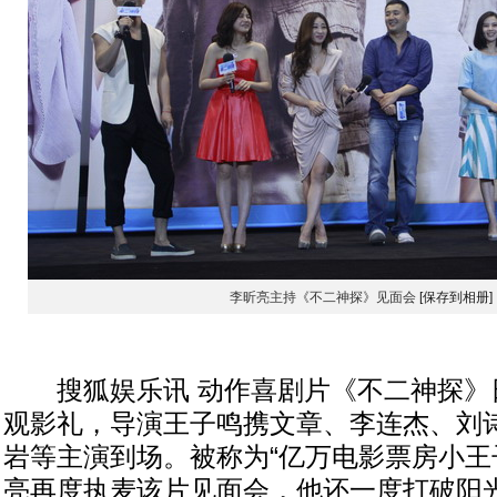
李昕亮主持《不二神探》见面会
[保存到相册]
搜狐娱乐讯 动作喜剧片《不二神探》
观影礼，导演王子鸣携文章、李连杰、刘
岩等主演到场。被称为“亿万电影票房小王
亮再度执麦该片见面会，他还一度打破阳