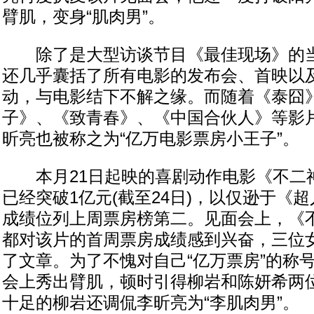
臂肌，变身“肌肉男”。
除了是大型访谈节目《最佳现场》的当
还几乎囊括了所有电影的发布会、首映以
动，与电影结下不解之缘。而随着《泰囧
子》、《致青春》、《中国合伙人》等影
昕亮也被称之为“亿万电影票房小王子”。
本月21日起映的喜剧动作电影《不二神
已经突破1亿元(截至24日)，以仅逊于《
成绩位列上周票房榜第二。见面会上，《
都对该片的首周票房成绩感到兴奋，三位
了文章。为了不愧对自己“亿万票房”的称
会上秀出臂肌，顿时引得柳岩和陈妍希两
十足的柳岩还调侃李昕亮为“李肌肉男”。