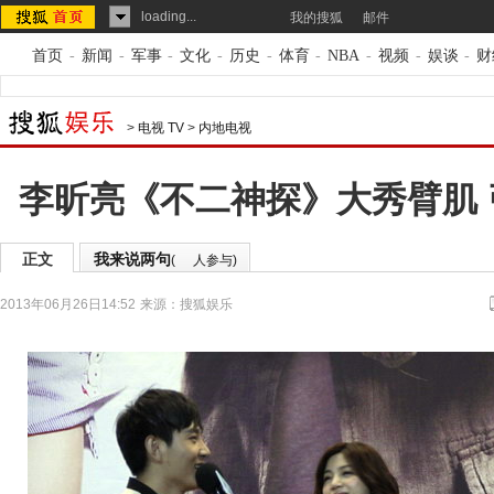
loading...
我的搜狐
邮件
首页
-
新闻
-
军事
-
文化
-
历史
-
体育
-
NBA
-
视频
-
娱谈
-
财
>
电视 TV
>
内地电视
李昕亮《不二神探》大秀臂肌
正文
我来说两句
(
人参与)
2013年06月26日14:52
来源：
搜狐娱乐