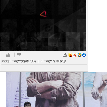
[相关]
不二神探“女神版”预告..
|
不二神探 “剧场版”预..