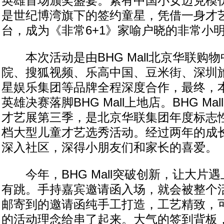
英雄首场颁奖盛宴。素有中国小女迈克模
是世纪博湾旗下的签约童星，凭借一身才
台，成为《非常6+1》家喻户晓的非常小
本次活动是由BHG Mall北京华联购
院、搜狐视频、乐高中国、豆米街、深圳
星娱乐集团等品牌全程深度合作，最终，本次B
英雄决赛落脚BHG Mall上地店。BHG Ma
才艺展第三季，是北京华联集团年度标志
档大型儿童才艺选秀活动。经过两年的成
深入社区，深得小朋友们和家长的喜爱。
今年，BHG Mall突破创新，让大片
有跳。手持嘉宾邀请函入场，就会被整个
邮寄到的邀请函纯手工打造，工艺精致，
的活动理念给串了起来。大气的签到背板