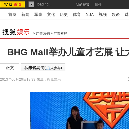
loading...
我的搜狐
邮件
首页
-
新闻
-
军事
-
文化
-
历史
-
体育
-
NBA
-
视频
-
娱谈
-
财
>
广告营销
>
广告营销
BHG Mall举办儿童才艺展 
正文
我来说两句
(
人参与)
2013年06月20日18:33
来源：
搜狐娱乐