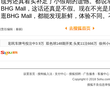
毯秀还真着实补足了小假期的遗憾。都说
BHG Mall，这话还真是不假。现在不光
逛BHG Mall，都能发现新鲜，体验不同
(责任编辑：秦丽)
彩民车牌号投注中3.9万
双色球148期开奖:头奖11注666万
徐州小
设置首页
-
搜狗输入法
-
支付中心
-
搜狐招聘
-
广告服务
-
客服中心
Copyright
©
2018 Sohu.com 
搜狐不良信息举