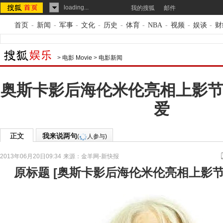
loading...
我的搜狐
邮件
首页
-
新闻
-
军事
-
文化
-
历史
-
体育
-
NBA
-
视频
-
娱谈
-
财
>
电影 Movie
>
电影新闻
奥斯卡影后海伦米伦亮相上影节
爱
正文
我来说两句
(
人参与)
2013年06月20日09:34
来源：
金羊网-新快报
原标题
[
奥斯卡影后海伦米伦亮相上影节