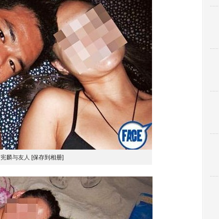
黄宪麟与友人
[保存到相册]