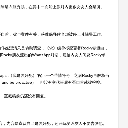
经常除晒衣服秀肌，在其中一次船上派对内更跟女友人叠晒脚。
自首，称与案件有关，获准保释候查却被停止其辅警工作。
传媒澄清只是协助调查，《求》编导岑应更赞Rocky够坦白，
ky朋友流出的WhatsApp对话，短信内友人问及Rocky单
 a rapist（我是强奸犯）”配上一个苦情符号，之后Rocky再解释当
 and be proactive），但没有交代事后有否自首或被检控。
相，至截稿前仍还没有回复。
p内容，内容除直认自己是强奸犯，还开玩笑叫友人不要告发他。