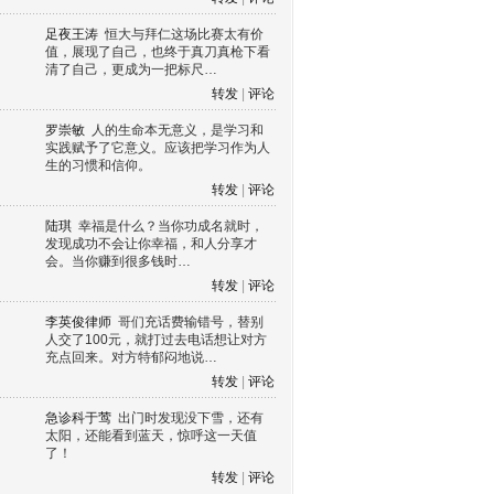
足夜王涛
恒大与拜仁这场比赛太有价
值，展现了自己，也终于真刀真枪下看
清了自己，更成为一把标尺…
转发
|
评论
罗崇敏
人的生命本无意义，是学习和
实践赋予了它意义。应该把学习作为人
生的习惯和信仰。
转发
|
评论
陆琪
幸福是什么？当你功成名就时，
发现成功不会让你幸福，和人分享才
会。当你赚到很多钱时…
转发
|
评论
李英俊律师
哥们充话费输错号，替别
人交了100元，就打过去电话想让对方
充点回来。对方特郁闷地说…
转发
|
评论
急诊科于莺
出门时发现没下雪，还有
太阳，还能看到蓝天，惊呼这一天值
了！
转发
|
评论