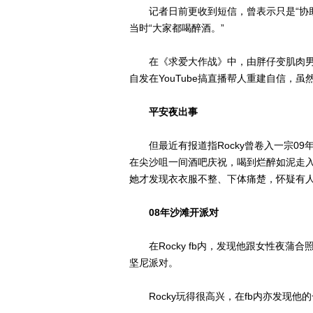
记者日前更收到短信，曾表示只是“协助调
当时“大家都喝醉酒。”
在《求爱大作战》中，由胖仔变肌肉男、现
自发在YouTube搞直播帮人重建自信，
平安夜出事
但最近有报道指Rocky曾卷入一宗09
在尖沙咀一间酒吧庆祝，喝到烂醉如泥走
她才发现衣衣服不整、下体痛楚，怀疑有
08年沙滩开派对
在Rocky fb内，发现他跟女性夜蒲
坚尼派对。
Rocky玩得很高兴，在fb内亦发现他