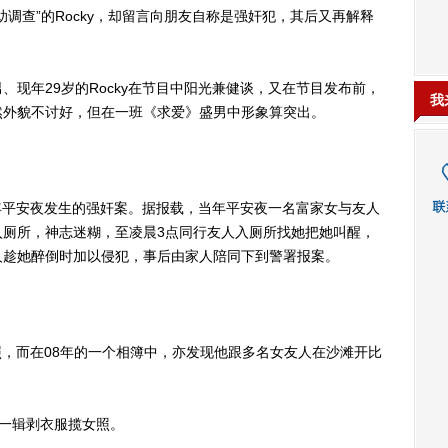
查”的Rocky，却留言向朋友自称是强奸犯，其后又再解释
年29岁的Rocky在节目中阳光兼健谈，又在节目发布前，
我
虽然外貌不讨好，但在一班《求爱》盛男中形象算突出。
年平安夜发生的强奸案。据报载，当年平安夜一名富家女与友人
入厕所，神志迷糊，至凌晨3点同行友人入厕所找她把她叫醒，
人趁她醉倒时加以侵犯，事后由家人陪同下到警署报案。
合照，而在08年的一个相簿中，亦发现他跟多名女友人在沙滩开比
的一辑剥衣服揽女照。