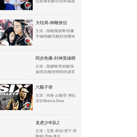
任梁/谢君豪/吕佳容/戚迹
大结局-神雕侠侣
主演：陈晓/陈妍希/张馨
予/杨明娜/毛晓彤/孙耀琦
同步热播-封神英雄榜
主演：陈键锋/李依晓/张
迪/郑亦桐/张明明/何彦霓
六颗子弹
主演：尚格·云顿/乔·弗拉
尼甘/Bianca Bree
龙虎少年队2
主演：艾斯·库珀/ 查宁·塔
图姆/ 乔纳·希尔