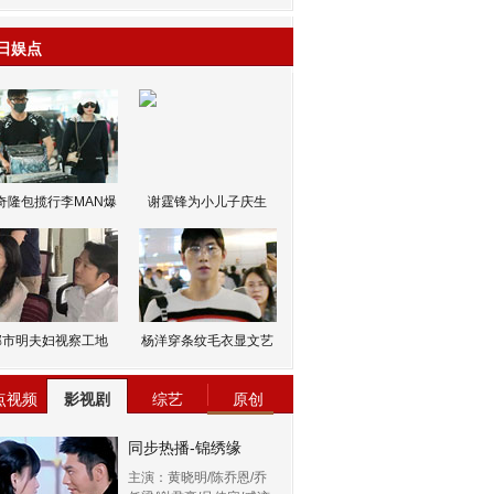
日娱点
奇隆包揽行李MAN爆
谢霆锋为小儿子庆生
邹市明夫妇视察工地
杨洋穿条纹毛衣显文艺
点视频
影视剧
综艺
原创
同步热播-锦绣缘
主演：黄晓明/陈乔恩/乔