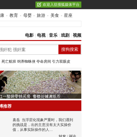
欢迎入驻搜狐媒体平台
康
-
教育
-
母婴
-
旅游
-
美食
-
星座
电影
|
电视
|
音乐
|
戏剧
|
视频
：
死亡航班
饲养蜘蛛侠
夺命房间
引力双眼皮
博推荐
袁岳
当浮层化现象严重时，我们遇到
的挑战是，出的主意没有太大实操价
值，从事实际操作的人…
转发
|
评论