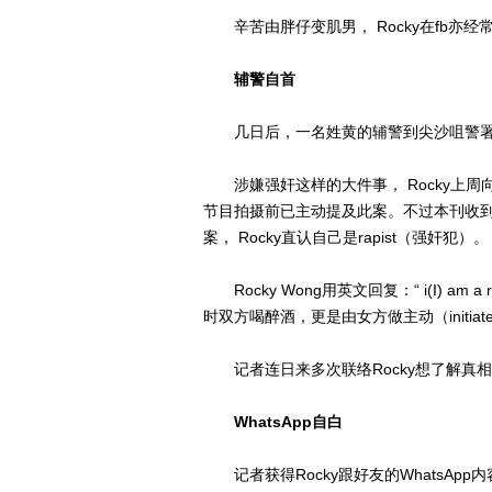
辛苦由胖仔变肌男， Rocky在fb亦
辅警自首
几日后，一名姓黄的辅警到尖沙咀警署
涉嫌强奸这样的大件事， Rocky上周向
节目拍摄前已主动提及此案。不过本刊收到Roc
案， Rocky直认自己是rapist（强奸犯）。
Rocky Wong用英文回复：“ i(I) am
时双方喝醉酒，更是由女方做主动（initiate
记者连日来多次联络Rocky想了解真
WhatsApp自白
记者获得Rocky跟好友的WhatsAp