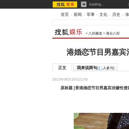
loading...
首页
-
新闻
-
军事
-
文化
-
历史
-
>
八卦频道
>
港台八卦
港婚恋节目男嘉宾
正文
我来说两句
(
人参与)
2013年06月19日22:43
原标题
[
香港婚恋节目男嘉宾涉嫌性侵