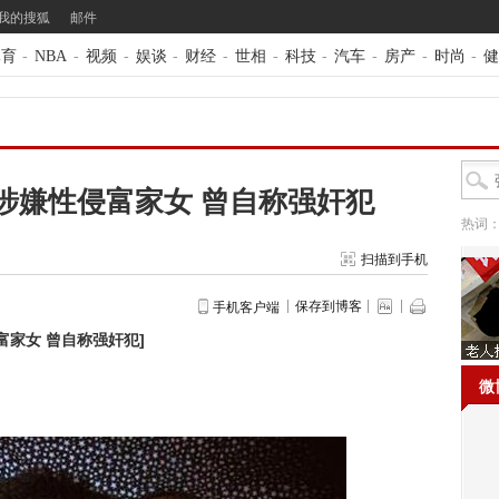
我的搜狐
邮件
体育
-
NBA
-
视频
-
娱谈
-
财经
-
世相
-
科技
-
汽车
-
房产
-
时尚
-
健
涉嫌性侵富家女 曾自称强奸犯
热词
扫描到手机
保存到博客
手机客户端
富家女 曾自称强奸犯
]
微