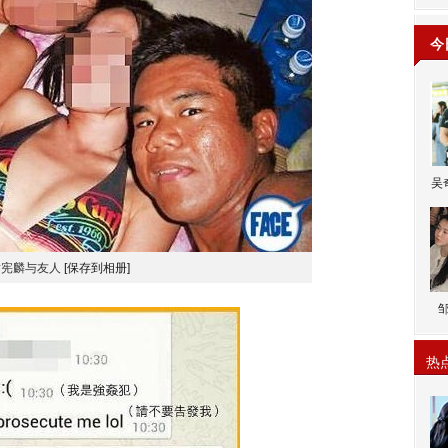
今
吴
黄宪麟与友人
[保存到相册]
热