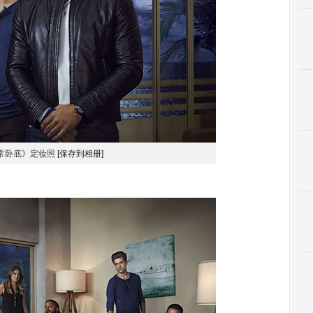
常卧底》定妆照
[保存到相册]