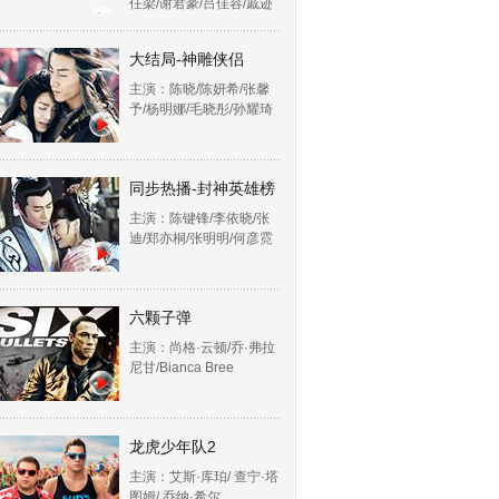
任梁/谢君豪/吕佳容/戚迹
大结局-神雕侠侣
主演：陈晓/陈妍希/张馨
予/杨明娜/毛晓彤/孙耀琦
同步热播-封神英雄榜
主演：陈键锋/李依晓/张
迪/郑亦桐/张明明/何彦霓
六颗子弹
主演：尚格·云顿/乔·弗拉
尼甘/Bianca Bree
龙虎少年队2
主演：艾斯·库珀/ 查宁·塔
图姆/ 乔纳·希尔