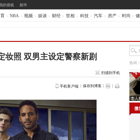
我的搜狐
邮件
体育
-
NBA
-
视频
-
娱谈
-
财经
-
世相
-
科技
-
汽车
-
房产
-
时尚
-
健
定妆照 双男主设定警察新剧
热词
扫描到手机
保存到博客
手机客户端
微