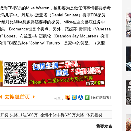
成为FBI探员的Mike Warren，被形容为是做任何事情都要参考
中。丹尼尔·逊亚塔（Daniel Sunjata）扮演FBI探员
，是个绝对比Mike想象得还要棒的探员。Mike在这次卧底任务中，
Bromance也是个卖点。另外，范妮莎·费丽托（Vanessa
lie" Lopez。布兰登·杰·迈凯轮（Brandon Jay McLaren）扮演
a扮演FBI探员Joe "Johnny" Tuturro，是家中的笑星。（来源：
[保存到博客]
分享：
开奖:头奖11注666万
徐州小伙中得639万大奖
体彩摇奖
我要发布