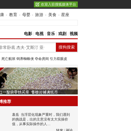
欢迎入驻搜狐媒体平台
康
-
教育
-
母婴
-
旅游
-
美食
-
星座
电影
|
电视
|
音乐
|
戏剧
|
视频
：
死亡航班
饲养蜘蛛侠
夺命房间
引力双眼皮
博推荐
袁岳
当浮层化现象严重时，我们遇到
的挑战是，出的主意没有太大实操价
值，从事实际操作的人…
转发
|
评论