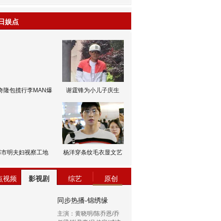
日娱点
奇隆包揽行李MAN爆
谢霆锋为小儿子庆生
邹市明夫妇视察工地
杨洋穿条纹毛衣显文艺
点视频
影视剧
综艺
原创
同步热播-锦绣缘
主演：黄晓明/陈乔恩/乔