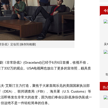
今
吴
常卧底》定妆照
[保存到相册]
非常卧底》(Graceland)已经于6月6日首播，收视不俗，
了332万的观众。USA电视网也放出了更多的宣传照，颇具质
·艾斯汀主力打造，聚焦于大家喜闻乐见的美国国家执法部
热
A）、联邦调查局（FBI）、海关署（U.S. Customs）等
生活即将发生非常大的改变，因为他们奉命以卧底身份伪装成一
，但这绝不是一件轻松简单的任务。