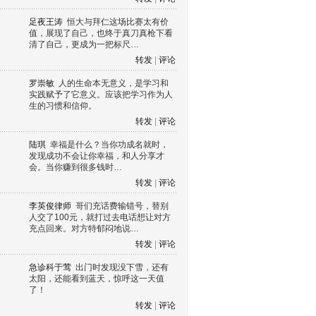
足夜王涛
恒大与拜仁这场比赛太有价
值，展现了自己，也终于真刀真枪下看
清了自己，更成为一把标尺…
转发
|
评论
罗崇敏
人的生命本无意义，是学习和
实践赋予了它意义。应该把学习作为人
生的习惯和信仰。
转发
|
评论
陆琪
幸福是什么？当你功成名就时，
发现成功不会让你幸福，和人分享才
会。当你赚到很多钱时…
转发
|
评论
李英俊律师
哥们充话费输错号，替别
人交了100元，就打过去电话想让对方
充点回来。对方特郁闷地说…
转发
|
评论
急诊科于莺
出门时发现没下雪，还有
太阳，还能看到蓝天，惊呼这一天值
了！
转发
|
评论