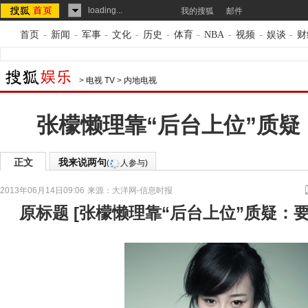
loading...
我的搜狐
邮件
首页
-
新闻
-
军事
-
文化
-
历史
-
体育
-
NBA
-
视频
-
娱谈
-
财
>
电视 TV
>
内地电视
张檬懒理靠“后台上位”质疑
正文
我来说两句
(
人参与)
2013年06月14日09:06
来源：
大洋网-信息时报
原标题
[
张檬懒理靠“后台上位”质疑：