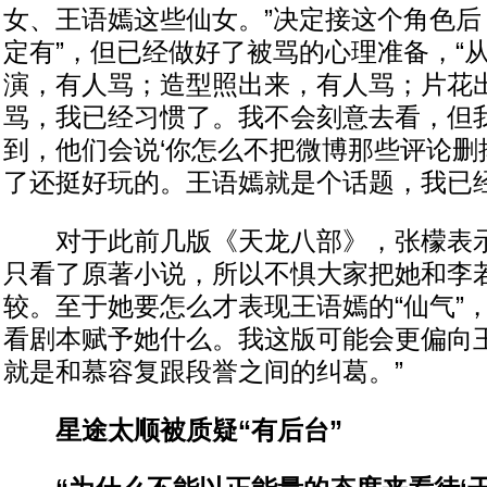
女、王语嫣这些仙女。”决定接这个角色后
定有”，但已经做好了被骂的心理准备，“
演，有人骂；造型照出来，有人骂；片花
骂，我已经习惯了。我不会刻意去看，但
到，他们会说‘你怎么不把微博那些评论删
了还挺好玩的。王语嫣就是个话题，我已经
对于此前几版《天龙八部》，张檬表示
只看了原著小说，所以不惧大家把她和李
较。至于她要怎么才表现王语嫣的“仙气”
看剧本赋予她什么。我这版可能会更偏向
就是和慕容复跟段誉之间的纠葛。”
星途太顺被质疑“有后台”