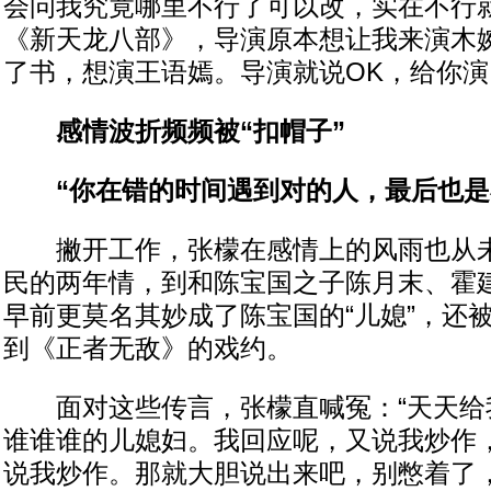
会问我究竟哪里不行了可以改，实在不行
《新天龙八部》，导演原本想让我来演木
了书，想演王语嫣。导演就说OK，给你演
感情波折频频被“扣帽子”
“你在错的时间遇到对的人，最后也是
撇开工作，张檬在感情上的风雨也从未
民的两年情，到和陈宝国之子陈月末、霍
早前更莫名其妙成了陈宝国的“儿媳”，还
到《正者无敌》的戏约。
面对这些传言，张檬直喊冤：“天天给
谁谁谁的儿媳妇。我回应呢，又说我炒作
说我炒作。那就大胆说出来吧，别憋着了