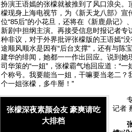
扮演王语嫣的张檬就被推到了风口浪尖。
檬现身上海电视节，为《新天龙八部》宣
位“85后”的小花旦，还将在《新鹿鼎记》
新剧中担纲主演。再接受信息时报记者专
种非议，对于外界批评张檬版的王语嫣“没
途顺风顺水是因有“后台支撑”，还有与陈
建华的绯闻，她都一一作出回应。说到她
司华策的“一姐”，张檬霸气地回应道：“
个称号。我要能当一姐，干嘛要当老二？
个一姐张檬，多牛掰！”
专题
记者 
张檬深夜素颜会友 豪爽请吃
大排档
张