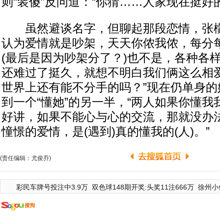
则“装傻”反问道：“你猜……人家现在挺好
虽然避谈名字，但聊起那段恋情，张檬
认为爱情就是吵架，天天你侬我侬，每分
(最后是因为吵架分了？)也不是，各种各
还难过了挺久，就想不明白我们俩这么相
世界上还有能不分手的吗？”现在仍单身的
到一个“懂她”的另一半，“两人如果你懂
好讲，如果不能心与心的交流，那就没办
憧憬的爱情，是(遇到)真的懂我的(人)。”
(责任编辑：尤俊乔)
彩民车牌号投注中3.9万
双色球148期开奖:头奖11注666万
徐州小