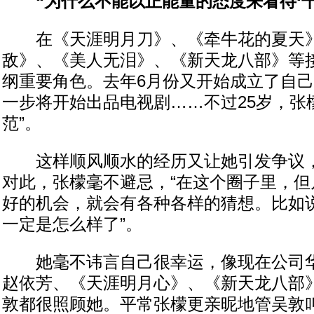
“为什么不能以正能量的态度来看待‘干爹
在《天涯明月刀》、《牵牛花的夏天
敌》、《美人无泪》、《新天龙八部》等
纲重要角色。去年6月份又开始成立了自
一步将开始出品电视剧……不过25岁，张檬
范”。
这样顺风顺水的经历又让她引发争议，
对此，张檬毫不避忌，“在这个圈子里，但
好的机会，就会有各种各样的猜想。比如
一定是怎么样了”。
她毫不讳言自己很幸运，像现在公司华
赵依芳、《天涯明月心》、《新天龙八部
敦都很照顾她。平常张檬更亲昵地管吴敦叫