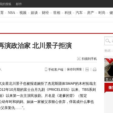
我的搜狐
邮件
体育
-
NBA
-
视频
-
娱谈
-
财经
-
世相
-
科技
-
汽车
-
房产
-
时尚
-
健
再演政治家 北川景子拒演
热词
扫描到手机
保存到博客
人
手机客户端
女星北川景子也被报道婉拒了杰尼斯团体SMAP的木村拓哉主
微
12年10月期的富士台月九剧《PRICELESS》以来、TBS系则
极大陆》以来第一次主演民放剧。片名是《老爹的背》（暂定
公幼年时和妈妈、妹妹一家被父亲狠心舍弃，佯装成什么事也
父亲复仇……”。