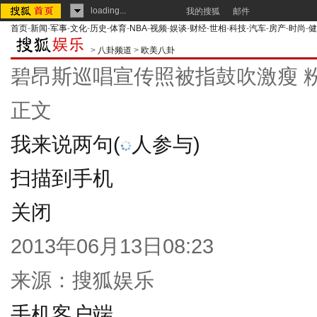
loading...
我的搜狐
邮件
首页
-
新闻
-
军事
-
文化
-
历史
-
体育
-
NBA
-
视频
-
娱谈
-
财经
-
世相
-
科技
-
汽车
-
房产
-
时尚
-
健
>
八卦频道
>
欧美八卦
碧昂斯巡唱宣传照被指鼓吹激瘦 
正文
我来说两句
(
人参与)
扫描到手机
关闭
2013年06月13日08:23
来源：
搜狐娱乐
手机客户端