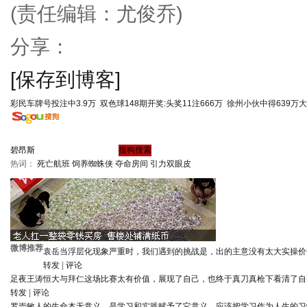
(责任编辑：尤俊乔)
分享：
[保存到博客]
彩民车牌号投注中3.9万
双色球148期开奖:头奖11注666万
徐州小伙中得639万
热词：
死亡航班
饲养蜘蛛侠
夺命房间
引力双眼皮
微博推荐
袁岳
当浮层化现象严重时，我们遇到的挑战是，出的主意没有太大实操价
转发
|
评论
足夜王涛
恒大与拜仁这场比赛太有价值，展现了自己，也终于真刀真枪下看清了自
转发
|
评论
罗崇敏
人的生命本无意义，是学习和实践赋予了它意义。应该把学习作为人生的习