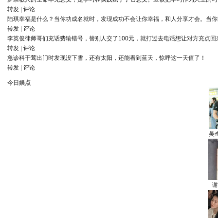
转发
|
评论
陆琪
幸福是什么？当你功成名就时，发现成功不会让你幸福，和人分享才会。当你
转发
|
评论
李英俊律师
哥们充话费输错号，替别人交了100元，就打过去电话想让对方充点回
转发
|
评论
急诊科于莺
出门时发现没下雪，还有太阳，还能看到蓝天，惊呼这一天值了！
转发
|
评论
今日娱点
吴
谢