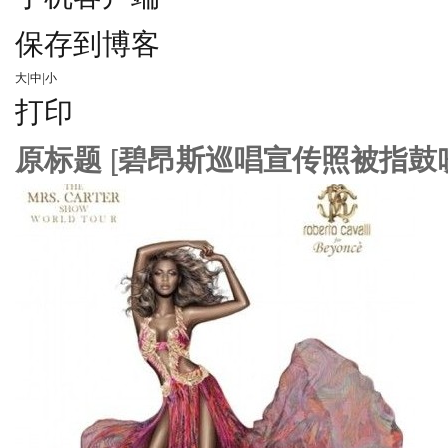
保存到博客
大
|
中
|
小
打印
原标题
[
碧昂斯巡唱宣传照被指鼓