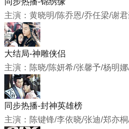
同步热播-锦绣缘
主演：黄晓明/陈乔恩/乔任梁/谢君
大结局-神雕侠侣
主演：陈晓/陈妍希/张馨予/杨明娜
同步热播-封神英雄榜
主演：陈键锋/李依晓/张迪/郑亦桐