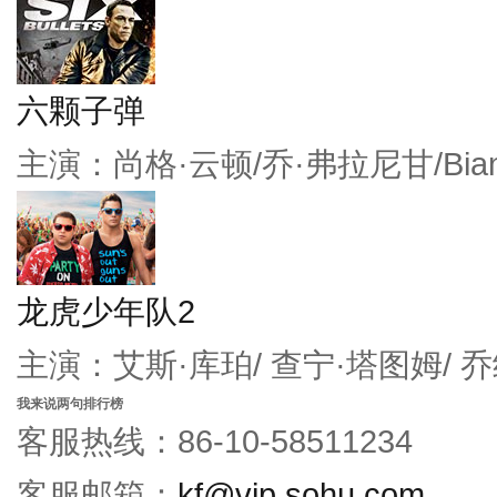
六颗子弹
主演：尚格·云顿/乔·弗拉尼甘/Bianc
龙虎少年队2
主演：艾斯·库珀/ 查宁·塔图姆/ 
我来说两句排行榜
客服热线：86-10-58511234
客服邮箱：
kf@vip.sohu.com