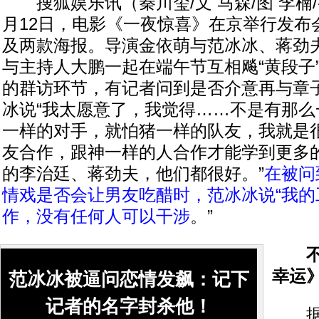
搜狐娱乐讯（秦川玺/文 马森/图 李楠
月12日，电影《一夜惊喜》在京举行发布
及两款海报。导演金依萌与范冰冰、蒋劲
与主持人大鹏一起在端午节互相飚“黄段子
的群访环节，有记者问到是否介意再与章
冰说“我太愿意了，我觉得……不是有那么
一样的对手，就怕猪一样的队友，我就是
友合作，跟神一样的人合作才能学到更多
的李治廷、蒋劲夫，他们都很好。”
在被问
情戏是否会让男友吃醋时，范冰冰说“我的
作，没有任何人可以干涉
。”
不惧
幸运
范冰冰被逼问恋情发飙：记下
记者的名字封杀他！
据悉