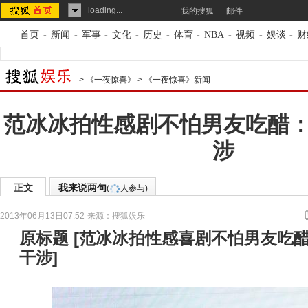
loading...
我的搜狐
邮件
首页
-
新闻
-
军事
-
文化
-
历史
-
体育
-
NBA
-
视频
-
娱谈
-
财
>
《一夜惊喜》
>
《一夜惊喜》新闻
范冰冰拍性感剧不怕男友吃醋
涉
正文
我来说两句
(
人参与)
2013年06月13日07:52
来源：
搜狐娱乐
原标题
[
范冰冰拍性感喜剧不怕男友吃
干涉
]