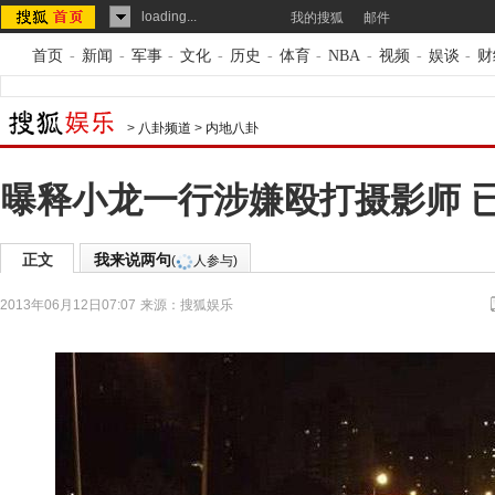
loading...
我的搜狐
邮件
首页
-
新闻
-
军事
-
文化
-
历史
-
体育
-
NBA
-
视频
-
娱谈
-
财
>
八卦频道
>
内地八卦
曝释小龙一行涉嫌殴打摄影师 
正文
我来说两句
(
人参与)
2013年06月12日07:07
来源：
搜狐娱乐