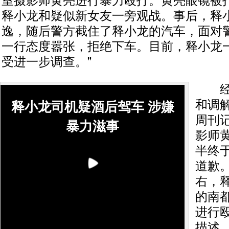
室摄影师黄亮进行暴力殴打。黄亮眼镜被
释小龙和疑似新女友一旁观战。事后，释
逸，随后警方截住了释小龙的汽车，面对
一行态度嚣张，拒绝下车。目前，释小龙
受进一步调查。”
经过
和调
释小龙司机疑酒后驾车 涉嫌
周刊
暴力滋事
影师
半终
道歉
右，
的南
进行
描述