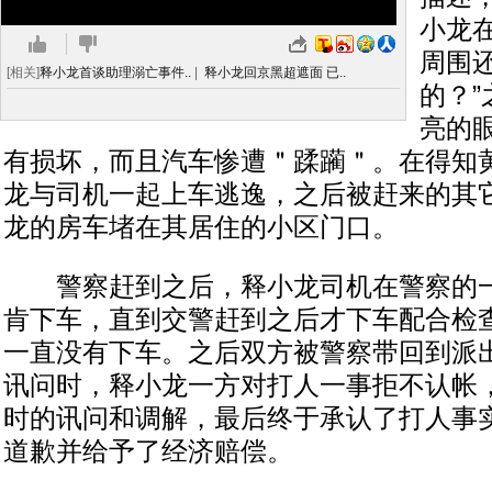
小龙
周围
[相关]
释小龙首谈助理溺亡事件..
|
释小龙回京黑超遮面 已..
的？
亮的
有损坏，而且汽车惨遭＂蹂躏＂。在得知
龙与司机一起上车逃逸，之后被赶来的其
龙的房车堵在其居住的小区门口。
警察赶到之后，释小龙司机在警察的一
肯下车，直到交警赶到之后才下车配合检
一直没有下车。之后双方被警察带回到派
讯问时，释小龙一方对打人一事拒不认帐
时的讯问和调解，最后终于承认了打人事
道歉并给予了经济赔偿。