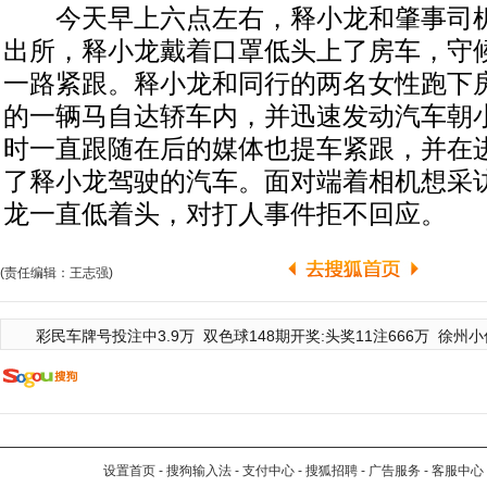
今天早上六点左右，释小龙和肇事司机
出所，释小龙戴着口罩低头上了房车，守
一路紧跟。释小龙和同行的两名女性跑下
的一辆马自达轿车内，并迅速发动汽车朝
时一直跟随在后的媒体也提车紧跟，并在
了释小龙驾驶的汽车。面对端着相机想采
龙一直低着头，对打人事件拒不回应。
(责任编辑：王志强)
彩民车牌号投注中3.9万
双色球148期开奖:头奖11注666万
徐州小
设置首页
-
搜狗输入法
-
支付中心
-
搜狐招聘
-
广告服务
-
客服中心