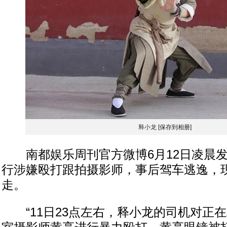
释小龙
[保存到相册]
南都娱乐周刊官方微博6月12日凌晨发
行涉嫌殴打跟拍摄影师，事后驾车逃逸，
走。
“11日23点左右，释小龙的司机对正