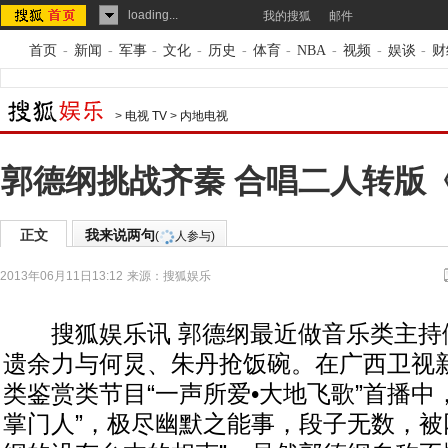
loading...
我的搜狐
邮件
首页
-
新闻
-
军事
-
文化
-
历史
-
体育
-
NBA
-
视频
-
娱谈
-
财
>
电视 TV
>
内地电视
郭德纲挑战齐秦 合唱二人转版
正文
我来说两句
(
人参与)
2013年06月11日13:12
来源：
搜狐娱乐
搜狐娱乐讯 郭德纲最近做音乐类主持
遗余力与何炅、朱丹抢饭碗。在广西卫视
类鉴赏类节目“一声所爱•大地飞歌”首播中
掌门人”，极尽幽默之能事，段子无数，被