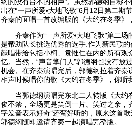
纲的没有台本的相声”。虽然郭德纲自称不
出在“一声所爱•大地飞歌”6月12日第二
齐秦的面唱一首改编版的《大约在冬季》
齐秦作为“一声所爱•大地飞歌”第二场
是帮助队长挑选优秀的选手.作为新民歌的
献唱带给包括小柯、袁惟仁在内的所有观
忆。当然，“声音掌门人”郭德纲也没有放
机会。在齐秦演唱完后，郭德纲拉着齐秦说
相声时候唱你的歌《大约在冬季》，你听我
当郭德纲演唱完东北二人转版《大约在
俊不禁，全场更是笑倒一片。笑过之余，
字发音表示好奇“还蛮好听的，原来这首歌
郭德纲随即邀请齐秦一起演唱完整版。