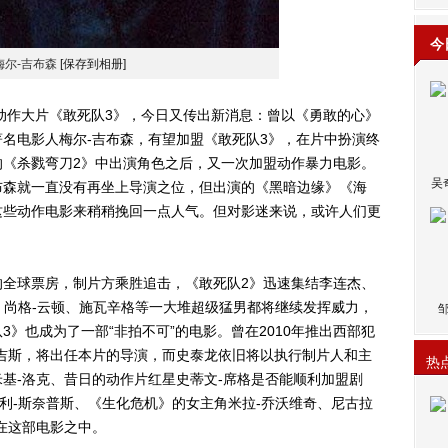
今
梅尔-吉布森
[保存到相册]
作大片《敢死队3》，今日又传出新消息：曾以《勇敢的心》
名电影人梅尔-吉布森，有望加盟《敢死队3》，在片中扮演终
的《杀戮弯刀2》中出演角色之后，又一次加盟动作暴力电影。
吴
布森就一直没有再坐上导演之位，但出演的《黑暗边缘》《海
这些动作电影来稍稍挽回一点人气。但对影迷来说，或许人们更
的全球票房，制片方乘胜追击，《敢死队2》迅速集结李连杰、
斯、尚格-云顿、施瓦辛格等一大堆超级猛男都将继续发挥威力，
》也成为了一部“非拍不可”的电影。曾在2010年推出西部犯
吉斯，将出任本片的导演，而史泰龙依旧将以执行制片人和主
热
基-洛克、昔日的动作片红星史蒂文-席格是否能顺利加盟剧
斯利-斯奈普斯、《生化危机》的女主角米拉-乔沃维奇、尼古拉
在这部电影之中。