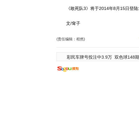
《敢死队3》将于2014年8月15日登
文/耷子
(责任编辑：程然)
彩民车牌号投注中3.9万
双色球148期