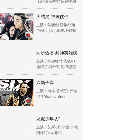
任梁/谢君豪/吕佳容/戚迹
大结局-神雕侠侣
主演：陈晓/陈妍希/张馨
予/杨明娜/毛晓彤/孙耀琦
同步热播-封神英雄榜
主演：陈键锋/李依晓/张
迪/郑亦桐/张明明/何彦霓
六颗子弹
主演：尚格·云顿/乔·弗拉
尼甘/Bianca Bree
龙虎少年队2
主演：艾斯·库珀/ 查宁·塔
图姆/ 乔纳·希尔