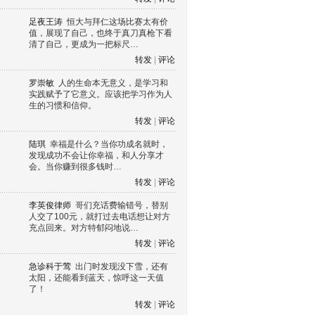
足夜王涛
恒大与拜仁这场比赛太有价
值，展现了自己，也终于真刀真枪下看
清了自己，更成为一把标尺…
转发
|
评论
罗崇敏
人的生命本无意义，是学习和
实践赋予了它意义。应该把学习作为人
生的习惯和信仰。
转发
|
评论
陆琪
幸福是什么？当你功成名就时，
发现成功不会让你幸福，和人分享才
会。当你赚到很多钱时…
转发
|
评论
李英俊律师
哥们充话费输错号，替别
人交了100元，就打过去电话想让对方
充点回来。对方特郁闷地说…
转发
|
评论
急诊科于莺
出门时发现没下雪，还有
太阳，还能看到蓝天，惊呼这一天值
了！
转发
|
评论