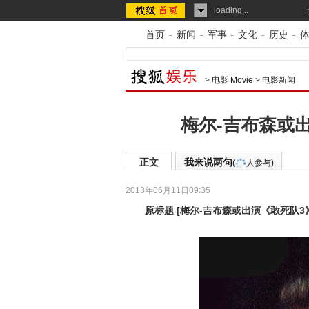
loading...
首页
-
新闻
-
军事
-
文化
-
历史
-
>
电影 Movie
>
电影新闻
梅尔-吉布森或
正文
我来说两句
(
人参与)
2013年06月11日09:35
原标题
[
梅尔-吉布森或出演《敢死队3