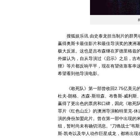
搜狐娱乐讯 由史泰龙担当制片的群男动
赢得奥斯卡最佳影片和最佳导演奖的澳洲著
极大反派。这也是吉布森继在罗德里格兹
外媒认为，自从导演过《启示》之后，吉
狸》等片都反响平平，现在有望依靠客串
希望看到他导演电影。
《敢死队》第一部曾收回2.75亿美元
杜夫-朗格、杰森-斯坦森、布鲁斯-威利
赢得了更出色的票房和口碑，因此《敢死队3
罪片《红色山丘》的澳洲导演帕特里克-休
演的身份加盟此片。曾在第一部中出现的米
组，暂时尚未有确切消息。“刀锋战士”韦
斯-凯奇以及华人动作巨星成龙，都将出现