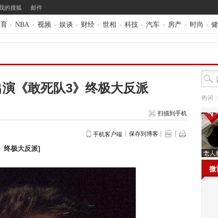
我的搜狐
邮件
体育
-
NBA
-
视频
-
娱谈
-
财经
-
世相
-
科技
-
汽车
-
房产
-
时尚
-
健
出演《敢死队3》终极大反派
热词
扫描到手机
保存到博客
手机客户端
》终极大反派
]
微