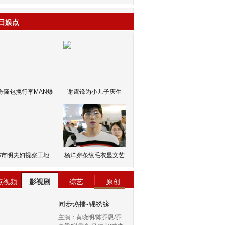
日娱点
奇隆包揽行李MAN爆
谢霆锋为小儿子庆生
邹市明夫妇视察工地
杨洋穿条纹毛衣显文艺
点视频
影视剧
综艺
原创
同步热播-锦绣缘
主演：黄晓明/陈乔恩/乔