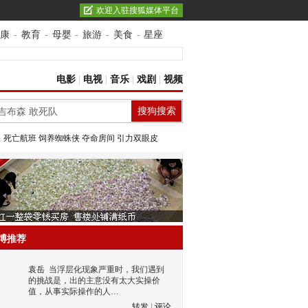
欢迎入驻搜狐媒体平台
康
-
教育
-
母婴
-
旅游
-
美食
-
星座
电影
|
电视
|
音乐
|
戏剧
|
视频
：
死亡航班
饲养蜘蛛侠
夺命房间
引力双眼皮
博推荐
袁岳
当浮层化现象严重时，我们遇到
的挑战是，出的主意没有太大实操价
值，从事实际操作的人…
转发
|
评论