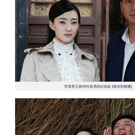
李晨赞王丽坤性格洒脱好相处
[保存到相册]