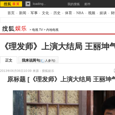
loading...
我的搜狐
邮件
首页
-
新闻
-
军事
-
文化
-
历史
-
体育
-
NBA
-
视频
-
娱谈
-
财
>
电视 TV
>
内地电视
《理发师》上演大结局 王丽坤
正文
我来说两句
(
人参与)
2013年06月06日10:09
来源：
搜狐娱乐
原标题
[
《理发师》上演大结局 王丽坤