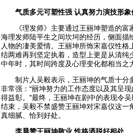
气质多元可塑性强 认真努力演技形象
《理发师》主要通过王丽坤塑造的富家
海理发师陆平生之间坎坷的经历，侧面描
人物的凄美爱情。王丽坤所饰宋嘉仪性格
结两难再到坚定执着，造型上更是从清纯
中年时，其时间跨度及心理变化都相当之
制片人吴毅表示，王丽坤的气质十分多
非常强：“丽坤努力的工作态度以及其呈现
得益彰。”最终，王丽坤在剧中的表现令吴
结束，吴毅不禁盛赞王丽坤对宋嘉仪这一
真细腻、恰到好处。
李晨赞王丽坤敬业 性格洒脱好相处