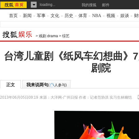
loading...
我的搜狐
邮件
首页
-
新闻
-
军事
-
文化
-
历史
-
体育
-
NBA
-
视频
-
娱谈
-
财
>
戏剧 drama
>
综艺
台湾儿童剧《纸风车幻想曲》
剧院
正文
我来说两句
(
人参与)
2013年06月05日09:19
来源：
大洋网-广州日报
作者：记者范协洪 实习生林幽恺