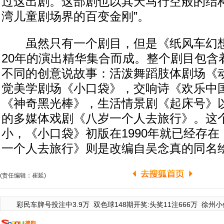
过这出剧。这部剧也以其天马行空般的结构
湾儿童剧场界的百变金刚”。
虽然只有一个剧目，但是《纸风车幻想
20年的演出精华集合而成。整个剧目包含
不同的创意说故事：活泼舞蹈肢体剧场《
觉美学剧场《小口袋》，交响诗《欢乐中
《神奇黑光棒》，生活情景剧《起床号》
的多媒体戏剧《八岁一个人去旅行》。这
小，《小口袋》初版在1990年就已经存
一个人去旅行》则是改编自吴念真的同名
(责任编辑：崔延)
彩民车牌号投注中3.9万
双色球148期开奖:头奖11注666万
徐州小