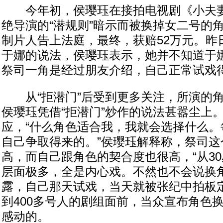
今年初，侯璎珏在接拍电视剧《小夫妻
绝导演的“潜规则”暗示而被换掉女二号的
制片人告上法庭，最终，获赔52万元。昨
于娜的说法，侯璎珏表示，她并不知道于
祭司一角是经过朋友介绍，自己正常试戏
从“拒潜门”后受到更多关注，所演的角
侯璎珏凭借“拒潜门”炒作的说法甚嚣尘上
应，“什么角色适合我，我就会选择什么。
自己争取得来的。”侯璎珏解释称，祭司这
高，而自己跟角色的契合度也很高，“从30
层面极多，全是内心戏。不然也不会说换角
露，自己那天试戏，当天就被张纪中拍板定
到400多号人的剧组面前，当众宣布角色
感动的。