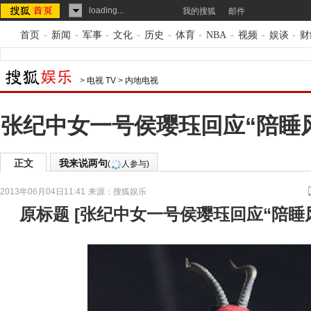
loading...
我的搜狐
邮件
首页
-
新闻
-
军事
-
文化
-
历史
-
体育
-
NBA
-
视频
-
娱谈
-
财
>
电视 TV
>
内地电视
张纪中女一号侯璎珏回应“陪睡风
正文
我来说两句
(
人参与)
2013年06月04日11:41
来源：
搜狐娱乐
原标题
[
张纪中女一号侯璎珏回应“陪睡风