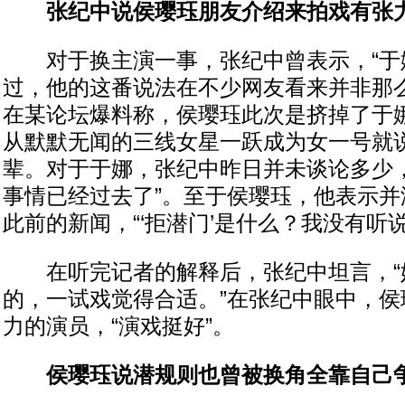
张纪中说侯璎珏朋友介绍来拍戏有张
对于换主演一事，张纪中曾表示，“于娜
过，他的这番说法在不少网友看来并非那
在某论坛爆料称，侯璎珏此次是挤掉了于娜
从默默无闻的三线女星一跃成为女一号就
辈。对于于娜，张纪中昨日并未谈论多少，
事情已经过去了”。至于侯璎珏，他表示并
此前的新闻，“‘拒潜门’是什么？我没有听
在听完记者的解释后，张纪中坦言，“
的，一试戏觉得合适。”在张纪中眼中，侯
力的演员，“演戏挺好”。
侯璎珏说潜规则也曾被换角全靠自己