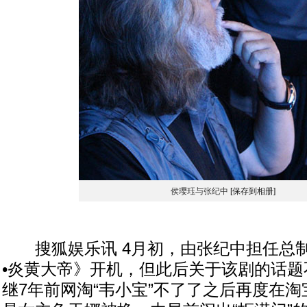
侯璎珏与张纪中
[保存到相册]
搜狐娱乐讯 4月初，由张纪中担任总
•炎黄大帝》开机，但此后关于该剧的话题
继7年前网淘“韦小宝”不了了之后再度在淘