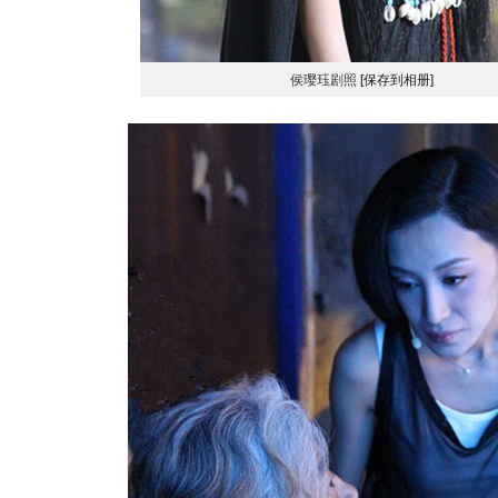
侯璎珏剧照
[保存到相册]