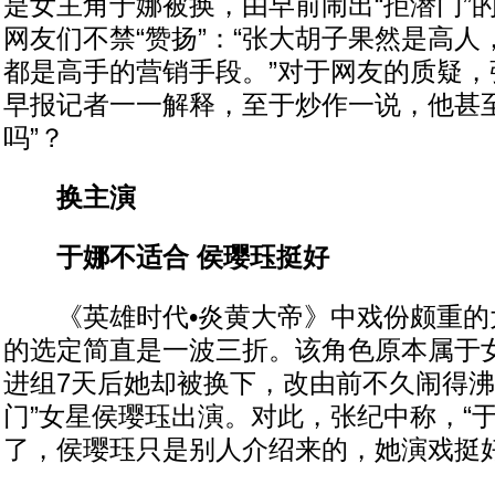
是女主角于娜被换，由早前闹出“拒潜门”
网友们不禁“赞扬”：“张大胡子果然是高
都是高手的营销手段。”对于网友的质疑，
早报记者一一解释，至于炒作一说，他甚至
吗”？
换主演
于娜不适合 侯璎珏挺好
《英雄时代•炎黄大帝》中戏份颇重的大
的选定简直是一波三折。该角色原本属于
进组7天后她却被换下，改由前不久闹得沸
门”女星侯璎珏出演。对此，张纪中称，“
了，侯璎珏只是别人介绍来的，她演戏挺好