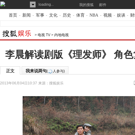
loading...
我的搜狐
邮件
首页
-
新闻
-
军事
-
文化
-
历史
-
体育
-
NBA
-
视频
-
娱谈
-
财
>
电视 TV
>
内地电视
李晨解读剧版《理发师》 角
正文
我来说两句
(
人参与)
2013年06月04日10:37
来源：
搜狐娱乐