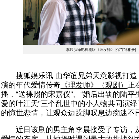
李晨演绎电视剧版《理发师》
[保存到相册]
搜狐娱乐讯 由华谊兄弟天意影视打造
演的年代爱情传奇
《理发师》（观剧）
正
播，“送裸照的宋嘉仪”、“婚后出轨的陆平
爱的叶江天”三个乱世中的小人物共同演绎
的惊世恋情，让观众边跺脚叹息边痴迷不
近日该剧的男主角李晨接受了专访，从