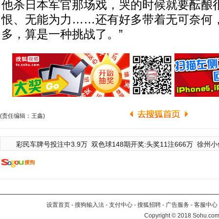
他杀日本军官那场戏，哭的时候就要酝酿
恨、无能为力……还有好多带着无可奈何
多，算是一种挑战了。”
(责任编辑：王鑫)
彩民车牌号投注中3.9万
双色球148期开奖:头奖11注666万
徐州小
设置首页
-
搜狗输入法
-
支付中心
-
搜狐招聘
-
广告服务
-
客服中心
Copyright
©
2018 Sohu.com 