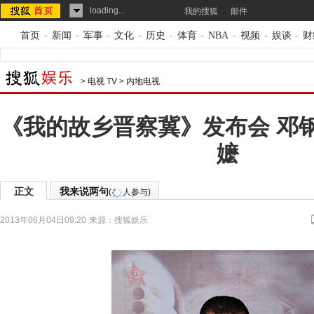
loading...
我的搜狐
邮件
首页
-
新闻
-
军事
-
文化
-
历史
-
体育
-
NBA
-
视频
-
娱谈
-
财
>
电视 TV
>
内地电视
《我的故乡晋察冀》发布会 邓
嬷
正文
我来说两句
(
人参与)
2013年06月04日09:20
来源：
搜狐娱乐