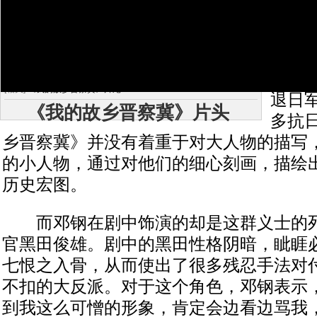
奋战
晋察
主要
要人
[相关]
《我的故乡晋察冀》片尾..
退日
《我的故乡晋察冀》片头
多抗
乡晋察冀》并没有着重于对大人物的描写
的小人物，通过对他们的细心刻画，描绘
历史宏图。
而邓钢在剧中饰演的却是这群义士的死
官黑田俊雄。剧中的黑田性格阴暗，眦睚
七恨之入骨，从而使出了很多残忍手法对
不扣的大反派。对于这个角色，邓钢表示，
到我这么可憎的形象，肯定会边看边骂我