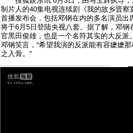
搜狐娱乐讯 6月3日，由马玉辉执导，
制片人的40集电视连续剧《我的故乡晋察
首播发布会，包括邓钢在内的多名演员出
将于6月5日登陆央视八套。据了解，邓钢
官黑田俊雄，也是一个名符其实的大反派
邓钢笑言，“希望我演的反派能有容嬷嬷那
之入骨。”
希望观
电视
察冀
关大
剧终
察冀