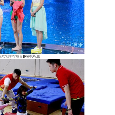
成“冠军蛇”组合
[保存到相册]