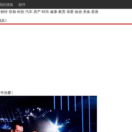
我的搜狐
邮件
-
财经
-
世相
-
科技
-
汽车
-
房产
-
时尚
-
健康
-
教育
-
母婴
-
旅游
-
美食
-
星座
跳跃》
步半决赛
]