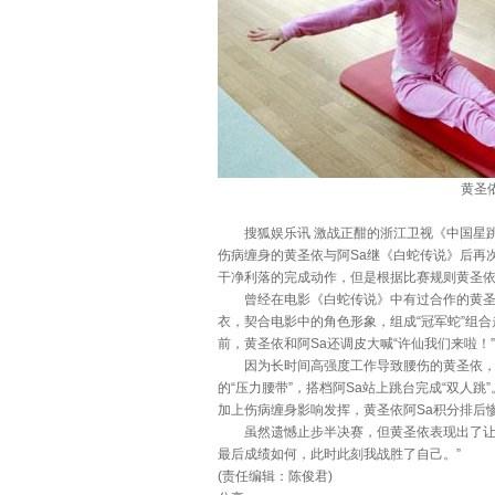
黄圣
搜狐娱乐讯 激战正酣的浙江卫视《中国星跳跃
伤病缠身的黄圣依与阿Sa继《白蛇传说》后再次
干净利落的完成动作，但是根据比赛规则黄圣依
曾经在电影《白蛇传说》中有过合作的黄圣依和
衣，契合电影中的角色形象，组成“冠军蛇”组
前，黄圣依和阿Sa还调皮大喊“许仙我们来啦！
因为长时间高强度工作导致腰伤的黄圣依，当
的“压力腰带”，搭档阿Sa站上跳台完成“双
加上伤病缠身影响发挥，黄圣依阿Sa积分排后
虽然遗憾止步半决赛，但黄圣依表现出了让人
最后成绩如何，此时此刻我战胜了自己。”
(责任编辑：陈俊君)