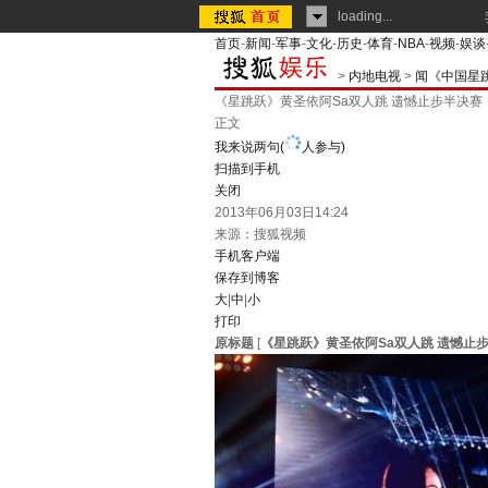
loading...
首页
-
新闻
-
军事
-
文化
-
历史
-
体育
-
NBA
-
视频
-
娱谈
>
内地电视
>
闻《中国星
《星跳跃》黄圣依阿Sa双人跳 遗憾止步半决赛
正文
我来说两句
(
人参与)
扫描到手机
关闭
2013年06月03日14:24
来源：
搜狐视频
手机客户端
保存到博客
大
|
中
|
小
打印
原标题
[
《星跳跃》黄圣依阿Sa双人跳 遗憾止