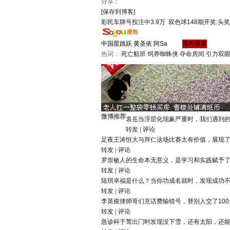
分享：
[保存到博客]
彩民车牌号投注中3.9万
双色球148期开奖:头奖
热词：
死亡航班
饲养蜘蛛侠
夺命房间
引力双
微博推荐
袁岳
当浮层化现象严重时，我们遇到
转发
|
评论
足夜王涛
恒大与拜仁这场比赛太有价值，展现
转发
|
评论
罗崇敏
人的生命本无意义，是学习和实践赋予
转发
|
评论
陆琪
幸福是什么？当你功成名就时，发现成功
转发
|
评论
李英俊律师
哥们充话费输错号，替别人交了10
转发
|
评论
急诊科于莺
出门时发现没下雪，还有太阳，还