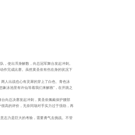
4队，使出浑身解数，向总冠军舞台发起冲刺。
倒下动作完成比赛。虽然黄圣依有伤在身的状况下
。
，两人出战也心有灵犀的穿上了白色、青色泳
想象泳池里有许仙等着我们来解救”，在开跳之
舞台向总决赛发起冲刺，黄圣依佩戴保护腰部
给予很高的评价，无奈同场对手实力过于强劲，再
意志力是巨大的考验，需要勇气去挑战。不管