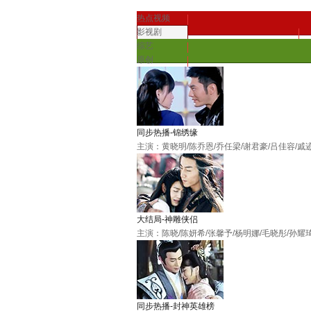
热点视频
影视剧
综艺
原创
同步热播-锦绣缘
主演：黄晓明/陈乔恩/乔任梁/谢君豪/吕佳容/戚
大结局-神雕侠侣
主演：陈晓/陈妍希/张馨予/杨明娜/毛晓彤/孙耀
同步热播-封神英雄榜