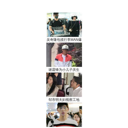
吴奇隆包揽行李MAN爆
谢霆锋为小儿子庆生
邹市明夫妇视察工地