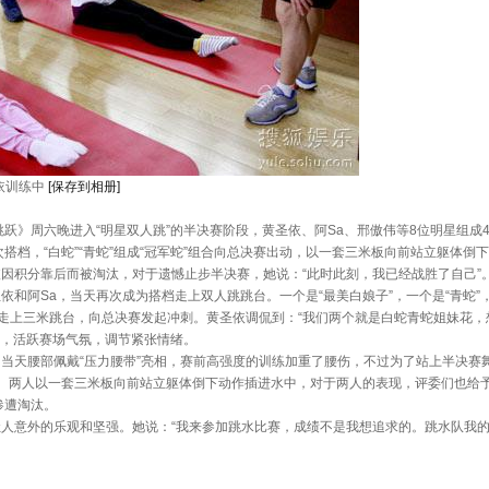
依训练中
[保存到相册]
》周六晚进入“明星双人跳”的半决赛阶段，黄圣依、阿Sa、邢傲伟等8位明星组成
搭档，“白蛇”“青蛇”组成“冠军蛇”组合向总决赛出动，以一套三米板向前站立躯体
因积分靠后而被淘汰，对于遗憾止步半决赛，她说：“此时此刻，我已经战胜了自己”
阿Sa，当天再次成为搭档走上双人跳跳台。一个是“最美白娘子”，一个是“青蛇”
合走上三米跳台，向总决赛发起冲刺。黄圣依调侃到：“我们两个就是白蛇青蛇姐妹花，
”，活跃赛场气氛，调节紧张情绪。
天腰部佩戴“压力腰带”亮相，赛前高强度的训练加重了腰伤，不过为了站上半决赛
人跳”。两人以一套三米板向前站立躯体倒下动作插进水中，对于两人的表现，评委们也
惨遭淘汰。
意外的乐观和坚强。她说：“我来参加跳水比赛，成绩不是我想追求的。跳水队我的