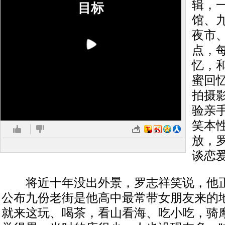
辑，
目标
馆、
夜市
点，
忆，
蜜回
拍摄
验亲
笑本
放，
谈恋
将近十年没出外景，罗志祥笑说，他正
公布九份老街是他高中最常带女朋友来的地
就来这玩、喝茶，看山看海、吃小吃，骑摩