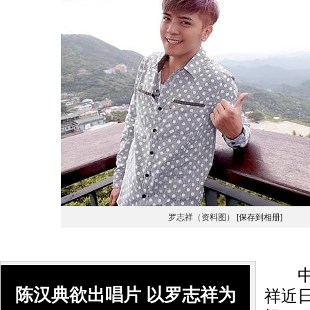
罗志祥（资料图）
[保存到相册]
中国
陈汉典欲出唱片 以罗志祥为
祥近