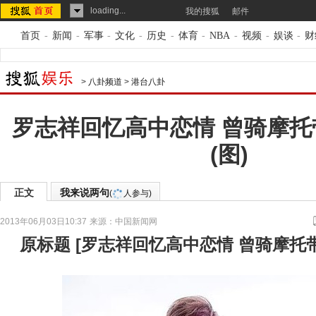
loading...
我的搜狐
邮件
首页
-
新闻
-
军事
-
文化
-
历史
-
体育
-
NBA
-
视频
-
娱谈
-
财
>
八卦频道
>
港台八卦
罗志祥回忆高中恋情 曾骑摩
(图)
正文
我来说两句
(
人参与)
2013年06月03日10:37
来源：
中国新闻网
原标题
[
罗志祥回忆高中恋情 曾骑摩托带