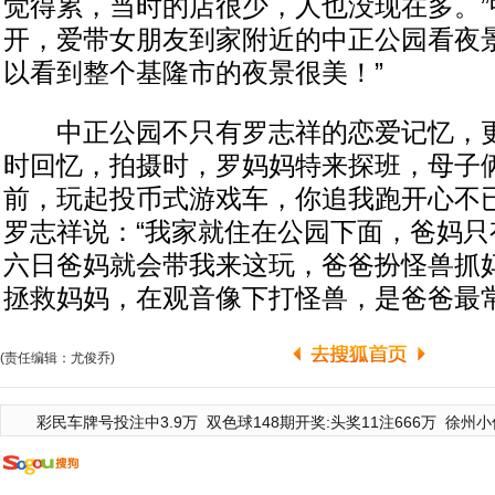
觉得累，当时的店很少，人也没现在多。”
开，爱带女朋友到家附近的中正公园看夜景
以看到整个基隆市的夜景很美！”
中正公园不只有罗志祥的恋爱记忆，更
时回忆，拍摄时，罗妈妈特来探班，母子
前，玩起投币式游戏车，你追我跑开心不
罗志祥说：“我家就住在公园下面，爸妈只
六日爸妈就会带我来这玩，爸爸扮怪兽抓
拯救妈妈，在观音像下打怪兽，是爸爸最常
(责任编辑：尤俊乔)
彩民车牌号投注中3.9万
双色球148期开奖:头奖11注666万
徐州小