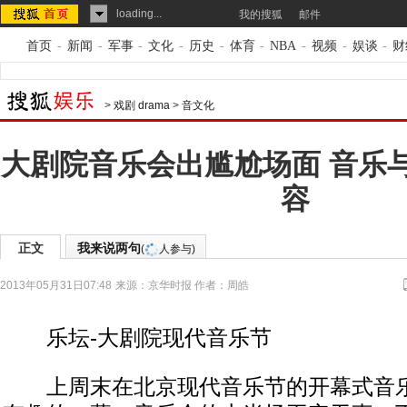
loading...
我的搜狐
邮件
首页
-
新闻
-
军事
-
文化
-
历史
-
体育
-
NBA
-
视频
-
娱谈
-
财
>
戏剧 drama
>
音文化
大剧院音乐会出尴尬场面 音乐
容
正文
我来说两句
(
人参与)
2013年05月31日07:48
来源：
京华时报
作者：周皓
乐坛-大剧院现代音乐节
上周末在北京现代音乐节的开幕式音乐