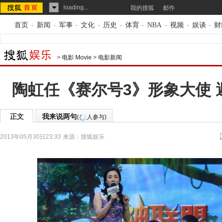
loading...
我的搜狐
邮件
首页
-
新闻
-
军事
-
文化
-
历史
-
体育
-
NBA
-
视频
-
娱谈
-
财
>
电影 Movie
>
电影新闻
陶虹任《赛尔号3》形象大使 
正文
我来说两句
(
人参与)
2013年05月30日23:33
来源：
搜狐娱乐