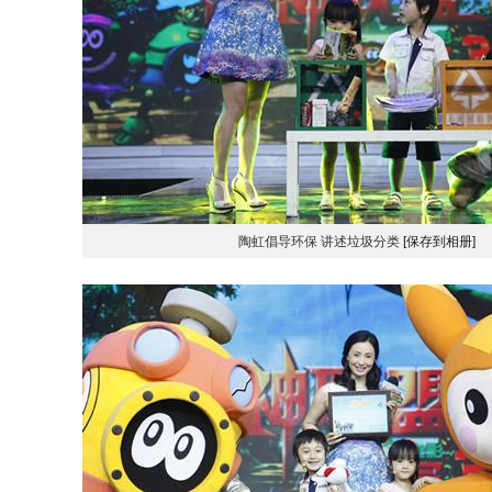
陶虹倡导环保 讲述垃圾分类
[保存到相册]