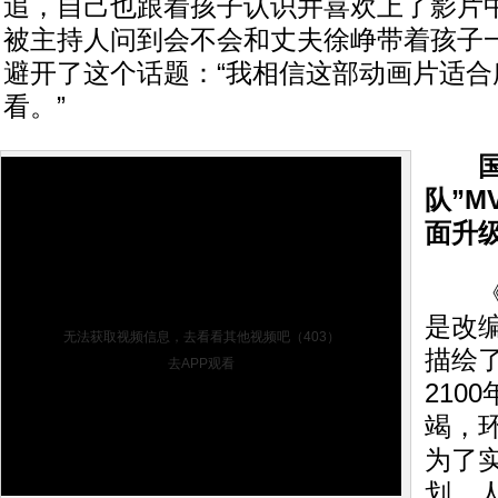
追，自己也跟着孩子认识并喜欢上了影片
被主持人问到会不会和丈夫徐峥带着孩子
避开了这个话题：“我相信这部动画片适合
看。”
队”M
面升
《赛
是改
无法获取视频信息，去看看其他视频吧（403）
描绘
去APP观看
210
竭，
为了
划，