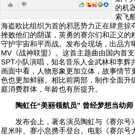
的机
索飞
海盗欧比组织为首的邪恶势力正在肆意掠
挫败他们的阴谋，英勇的赛尔们和正义的
守护宇宙和平而战。发布会现场，出品方
MV《战神联盟》。这首主题曲由国内首支
SPT小队演唱，知名音乐人金武林和李辉
画面中看，人物形象更加立体，故事情节
色也更加鲜丽。相比前两部，制作全面升
庭消费群体，年龄也有所提升。
陶虹任“美丽领航员” 曾经梦想当幼师
发布会上，著名演员陶虹与《赛尔号》
星米咔、赛小息携手登台。电影《赛尔号