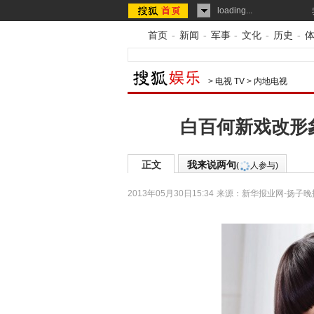
loading...
首页
-
新闻
-
军事
-
文化
-
历史
-
>
电视 TV
>
内地电视
白百何新戏改形
正文
我来说两句
(
人参与)
2013年05月30日15:34
来源：
新华报业网-扬子晚