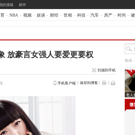
我的搜狐
邮件
体育
-
NBA
-
视频
-
娱谈
-
财经
-
世相
-
科技
-
汽车
-
房产
-
时尚
-
健
象 放豪言女强人要爱更要权
热词
扫描到手机
保存到博客
报
手机客户端
微