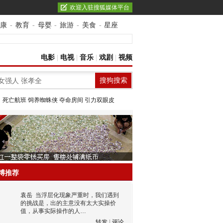
欢迎入驻搜狐媒体平台
康
-
教育
-
母婴
-
旅游
-
美食
-
星座
电影
|
电视
|
音乐
|
戏剧
|
视频
：
死亡航班
饲养蜘蛛侠
夺命房间
引力双眼皮
博推荐
袁岳
当浮层化现象严重时，我们遇到
的挑战是，出的主意没有太大实操价
值，从事实际操作的人…
转发
|
评论