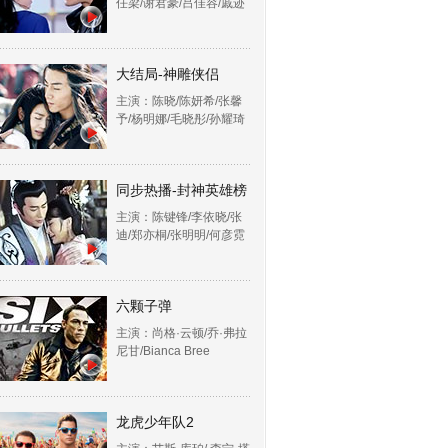
任梁/谢君豪/吕佳容/戚迹
大结局-神雕侠侣
主演：陈晓/陈妍希/张馨
予/杨明娜/毛晓彤/孙耀琦
同步热播-封神英雄榜
主演：陈键锋/李依晓/张
迪/郑亦桐/张明明/何彦霓
六颗子弹
主演：尚格·云顿/乔·弗拉
尼甘/Bianca Bree
龙虎少年队2