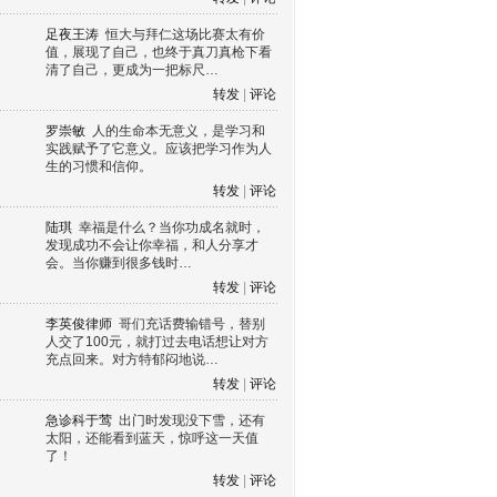
足夜王涛
恒大与拜仁这场比赛太有价
值，展现了自己，也终于真刀真枪下看
清了自己，更成为一把标尺…
转发
|
评论
罗崇敏
人的生命本无意义，是学习和
实践赋予了它意义。应该把学习作为人
生的习惯和信仰。
转发
|
评论
陆琪
幸福是什么？当你功成名就时，
发现成功不会让你幸福，和人分享才
会。当你赚到很多钱时…
转发
|
评论
李英俊律师
哥们充话费输错号，替别
人交了100元，就打过去电话想让对方
充点回来。对方特郁闷地说…
转发
|
评论
急诊科于莺
出门时发现没下雪，还有
太阳，还能看到蓝天，惊呼这一天值
了！
转发
|
评论