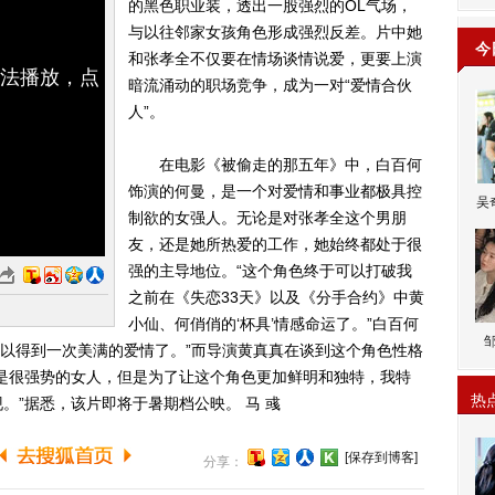
的黑色职业装，透出一股强烈的OL气场，
与以往邻家女孩角色形成强烈反差。片中她
今
和张孝全不仅要在情场谈情说爱，更要上演
无法播放，点
暗流涌动的职场竞争，成为一对“爱情合伙
人”。
在电影《被偷走的那五年》中，白百何
饰演的何曼，是一个对爱情和事业都极具控
吴
制欲的女强人。无论是对张孝全这个男朋
友，还是她所热爱的工作，她始终都处于很
强的主导地位。“这个角色终于可以打破我
之前在《失恋33天》以及《分手合约》中黄
小仙、何俏俏的‘杯具’情感命运了。”白百何
会可以得到一次美满的爱情了。”而导演黄真真在谈到这个角色性格
是很强势的女人，但是为了让这个角色更加鲜明和独特，我特
热
。”据悉，该片即将于暑期档公映。 马 彧
[保存到博客]
分享：