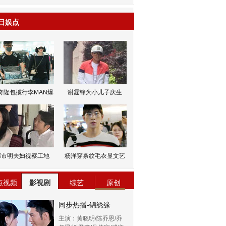
日娱点
奇隆包揽行李MAN爆
谢霆锋为小儿子庆生
邹市明夫妇视察工地
杨洋穿条纹毛衣显文艺
点视频
影视剧
综艺
原创
同步热播-锦绣缘
主演：黄晓明/陈乔恩/乔