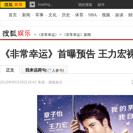
loading...
我的搜狐
邮件
首页
-
新闻
-
军事
-
文化
-
历史
-
体育
-
NBA
-
视频
-
娱谈
-
财
>
《非常幸运》
>
《非常幸运》新闻
《非常幸运》首曝预告 王力宏
正文
我来说两句
(
人参与)
2013年05月29日18:42
来源：
搜狐娱乐