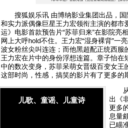
搜狐娱乐讯 由博纳影业集团出品，国
和实力派偶像巨星王力宏领衔主演的都市
运》电影首款预告片“苏菲归来”在影院亮
网上大呼hold不住。王力宏“湿身裸背”
波女粉丝尖叫连连；而他黑超配正统西服
王力宏在片中的身份浮想连篇。章子怡在
中的数次变身，苏菲呆萌女晋级百变女王
这部时尚，性感，搞笑的影片有了更多的
从预
出《
儿歌、童谣、儿童诗
更多
息量
已瞄准