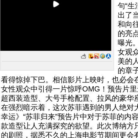
句“生
出了
和向
的亮
曝光
女观
美的
的章
看得惊掉下巴。相信影片上映时，也必会
女性观众中引得一片惊呼OMG！预告片
超西装造型、大号手枪配置、拉风的豪华
在强烈暗示着，这次苏菲遇到的男人绝对
幸运》“苏菲归来”预告片中对于苏菲的内
款造型让人充满探究的欲望。此次博纳方
的剧照，据悉不久的上海电影节期间更会