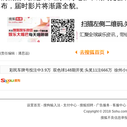
布，届时影片将渐露全貌。
(责任编辑：潘思远)
彩民车牌号投注中3.9万
双色球148期开奖:头奖11注666万
徐州小
设置首页
-
搜狗输入法
-
支付中心
-
搜狐招聘
-
广告服务
-
客服中心
Copyright
©
2018 Sohu.com 
搜狐不良信息举