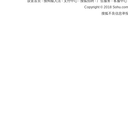
设置首页
-
搜狗输入法
-
支付中心
-
搜狐招聘
-
广告服务
-
客服中心
Copyright
©
2018 Sohu.com 
搜狐不良信息举