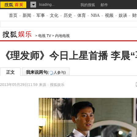
loading...
我的搜狐
邮件
首页
-
新闻
-
军事
-
文化
-
历史
-
体育
-
NBA
-
视频
-
娱谈
-
财
>
电视 TV
>
内地电视
《理发师》今日上星首播 李晨“
正文
我来说两句
(
人参与)
2013年05月29日11:59
来源：
搜狐娱乐