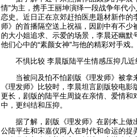
情”为主，携手王丽坤演绎一段战争年代小
恋史。近日正在京郊赶拍医患题材新作的
师》的首播隔空送上祝福，因剧中有不少
的大小姐追求、示爱的场景，李晨还幽默
他们心中的“素颜女神”与他的精彩对手戏
不惧比较 李晨版陆平生情感压抑几近
当被问及怕不怕剧版《理发师》被拿来
《理发师》比较时，李晨坦言剧版较电影
更长，剧版的陆平生周旋在亲情、爱情和
中，更纠结和压抑。
据了解，剧版《理发师》在剧本上做出
公陆平生和宋嘉仪两人在时代和命运的捉