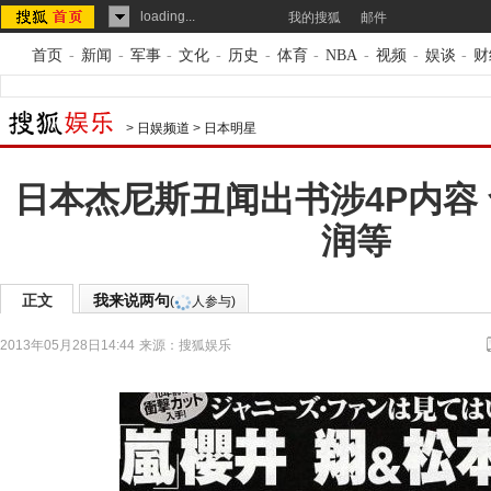
loading...
我的搜狐
邮件
首页
-
新闻
-
军事
-
文化
-
历史
-
体育
-
NBA
-
视频
-
娱谈
-
财
>
日娱频道
>
日本明星
日本杰尼斯丑闻出书涉4P内容
润等
正文
我来说两句
(
人参与)
2013年05月28日14:44
来源：
搜狐娱乐