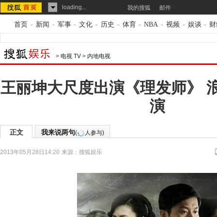
loading...
我的搜狐
邮件
首页
-
新闻
-
军事
-
文化
-
历史
-
体育
-
NBA
-
视频
-
娱谈
-
财
>
电视 TV
>
内地电视
王丽坤大尺度出演《理发师》 
演
正文
我来说两句
(
人参与)
2013年05月28日14:20
来源：
搜狐娱乐