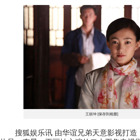
王丽坤
[保存到相册]
搜狐娱乐讯 由华谊兄弟天意影视打造