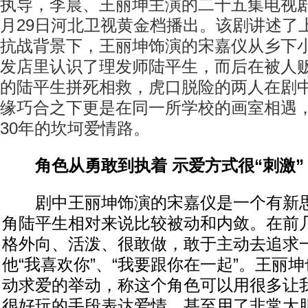
执导，李晨、王丽坤主演的二十五集电视
月29日河北卫视黄金档播出。该剧讲述了上
抗战背景下，王丽坤饰演的宋嘉仪从乡下
发店里认识了理发师陆平生，而后在被人
的陆平生拼死相救，虎口脱险的两人在剧
缘巧合之下更是在同一所学校的画室相遇
30年的坎坷爱情路。
角色从勇敢到执着 示爱方式很“刺激”
剧中王丽坤饰演的宋嘉仪是一个有新思
角陆平生相对来说比较被动和内敛。在前
格外向、活泼、很敢做，敢于主动去追求
他“我喜欢你”、“我要跟你在一起”。王丽
动求爱的举动，称这个角色可以用很多让
很好玩的手段表达爱情，甚至用了非常大