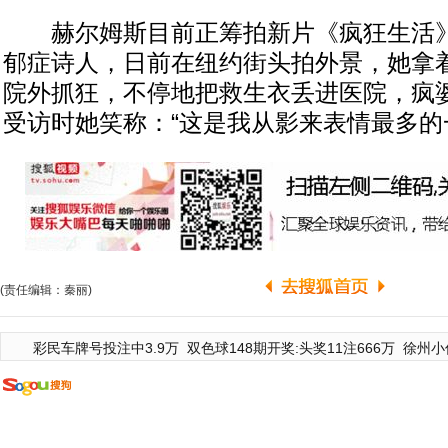
赫尔姆斯目前正筹拍新片《疯狂生活》
郁症诗人，日前在纽约街头拍外景，她拿
院外抓狂，不停地把救生衣丢进医院，疯
受访时她笑称：“这是我从影来表情最多的
(责任编辑：秦丽)
彩民车牌号投注中3.9万
双色球148期开奖:头奖11注666万
徐州小