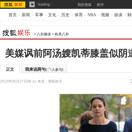
loading...
我的搜狐
邮件
首页
-
新闻
-
军事
-
文化
-
历史
-
体育
-
NBA
-
视频
-
娱谈
-
财
>
八卦频道
>
欧美八卦
美媒讽前阿汤嫂凯蒂膝盖似阴
正文
我来说两句
(
人参与)
2013年05月27日06:12
来源：
搜狐娱乐