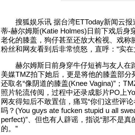
搜狐娱乐讯 据台湾ETToday新闻云报
蒂-赫尔姆斯(Katie Holmes)日前下戏
老化的膝盖，狗仔甚至还放大检视、戏称膝
粉丝和网友看到后非常愤怒，直呼：“实在
赫尔姆斯日前身穿牛仔短裤与友人在路
美媒TMZ拍下她后，更是将他的膝盖部分
还取名“像阴道的膝盖(Knee Vagina)”
照片轮流传阅，过程中还录成影片PO上You
网友得知后不敢置信，痛骂“你们这些评论
吗？(You guys ate fucken stupid u all swear
perfect)”、但也有人辟谣，指说“那不是
的。”