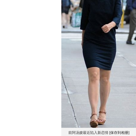
前阿汤嫂最近陷入新恋情
[保存到相册]