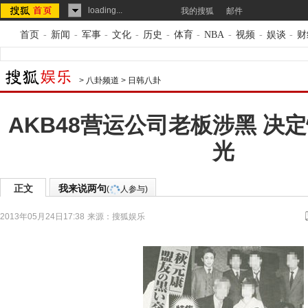
loading...
我的搜狐
邮件
首页
-
新闻
-
军事
-
文化
-
历史
-
体育
-
NBA
-
视频
-
娱谈
-
财
>
八卦频道
>
日韩八卦
AKB48营运公司老板涉黑 决
光
正文
我来说两句
(
人参与)
2013年05月24日17:38
来源：
搜狐娱乐