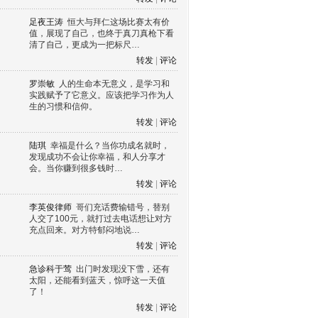
足夜王涛
恒大与拜仁这场比赛太有价
值，展现了自己，也终于真刀真枪下看
清了自己，更成为一把标尺…
转发
|
评论
罗崇敏
人的生命本无意义，是学习和
实践赋予了它意义。应该把学习作为人
生的习惯和信仰。
转发
|
评论
陆琪
幸福是什么？当你功成名就时，
发现成功不会让你幸福，和人分享才
会。当你赚到很多钱时…
转发
|
评论
李英俊律师
哥们充话费输错号，替别
人交了100元，就打过去电话想让对方
充点回来。对方特郁闷地说…
转发
|
评论
急诊科于莺
出门时发现没下雪，还有
太阳，还能看到蓝天，惊呼这一天值
了！
转发
|
评论