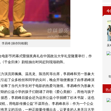
今
李易峰
[保存到相册]
吴
电影节闭幕式暨颁奖典礼在中国政法大学礼堂隆重举行，作
从《千金归来》剧组抽出时间赶到现场助阵。
力演员郑佩佩、温兆龙、陈浩民等出席，李易峰和另一形象大
毯引起了众多粉丝和同学的尖叫，晚会开场便播放了由李易峰演
，诠释了当代大学生对于电影的热爱与激情。李易峰作为形象大
热
资助的公益小学的孩子们朗诵了诗歌《爱心美丽》，而他与孩子
。据悉，李易峰后援会还为这所公益小学捐赠了杉木书架，这也
契机，用电影传播公益”不谋而合。李易峰表示：作为一个公众
很有意义的活动，一种正能量传播出去，让更多的人来关注大学