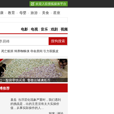
欢迎入驻搜狐媒体平台
康
-
教育
-
母婴
-
旅游
-
美食
-
星座
电影
|
电视
|
音乐
|
戏剧
|
视频
：
死亡航班
饲养蜘蛛侠
夺命房间
引力双眼皮
博推荐
袁岳
当浮层化现象严重时，我们遇到
的挑战是，出的主意没有太大实操价
值，从事实际操作的人…
转发
|
评论