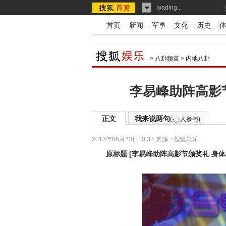
loading...
首页
-
新闻
-
军事
-
文化
-
历史
-
>
八卦频道
>
内地八卦
李易峰助阵高影
正文
我来说两句
(
人参与)
2013年05月23日10:33
来源：
搜狐娱乐
原标题
[
李易峰助阵高影节颁奖礼 身