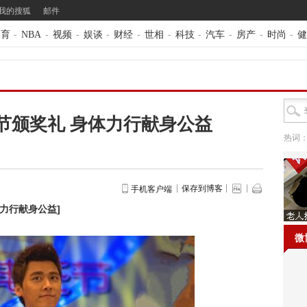
我的搜狐
邮件
体育
-
NBA
-
视频
-
娱谈
-
财经
-
世相
-
科技
-
汽车
-
房产
-
时尚
-
健
节颁奖礼 身体力行献身公益
热词
保存到博客
手机客户端
体力行献身公益
]
微