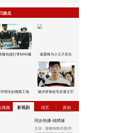
日娱点
奇隆包揽行李MAN爆
谢霆锋为小儿子庆生
邹市明夫妇视察工地
杨洋穿条纹毛衣显文艺
点视频
影视剧
综艺
原创
同步热播-锦绣缘
主演：黄晓明/陈乔恩/乔