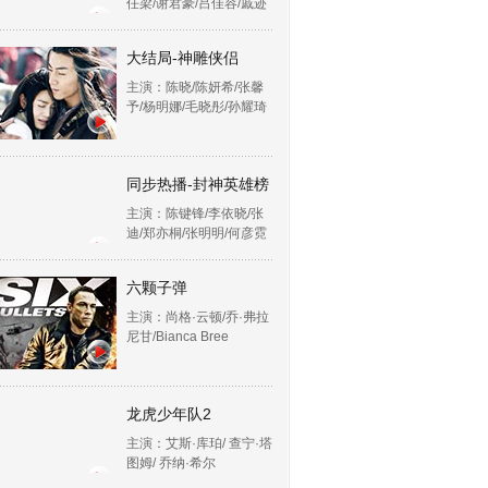
任梁/谢君豪/吕佳容/戚迹
大结局-神雕侠侣
主演：陈晓/陈妍希/张馨
予/杨明娜/毛晓彤/孙耀琦
同步热播-封神英雄榜
主演：陈键锋/李依晓/张
迪/郑亦桐/张明明/何彦霓
六颗子弹
主演：尚格·云顿/乔·弗拉
尼甘/Bianca Bree
龙虎少年队2
主演：艾斯·库珀/ 查宁·塔
图姆/ 乔纳·希尔