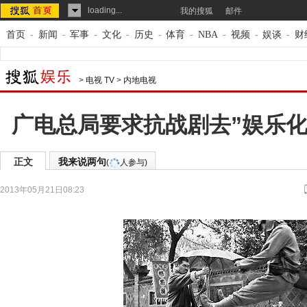
loading...
我的搜狐
邮件
首页
-
新闻
-
军事
-
文化
-
历史
-
体育
-
NBA
-
视频
-
娱谈
-
财
>
电视 TV
>
内地电视
广电总局要求抗战剧去”娱乐化
正文
我来说两句
(
人参与)
2013年05月21日08:23
来源：
新京报