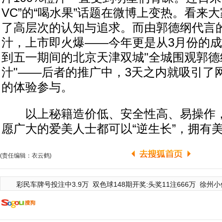
VC”的“喝水果”话题在微博上变热。看来
了高层次的认知与追求。而由郭德纲代言
汁，上市即火爆——今年更是从3月份的
到五一期间的北京天津双城"全城围观郭德
汁"——后者的推广中，3天之内就吸引了网
的体验参与。
以上秘籍造价低、安全性高、易操作，
愿广大的爱美人士都可以“逆生长”，拥有
(责任编辑：衣云鹤)
彩民车牌号投注中3.9万
双色球148期开奖:头奖11注666万
徐州小