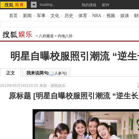
loading...
我的搜狐
邮件
首页
-
新闻
-
军事
-
文化
-
历史
-
体育
-
NBA
-
视频
-
娱谈
-
财
>
八卦频道
>
内地八卦
明星自曝校服照引潮流 “逆生
正文
我来说两句
(
人参与)
2013年05月18日10:33
来源：
搜狐娱乐
原标题
[
明星自曝校服照引潮流 “逆生长