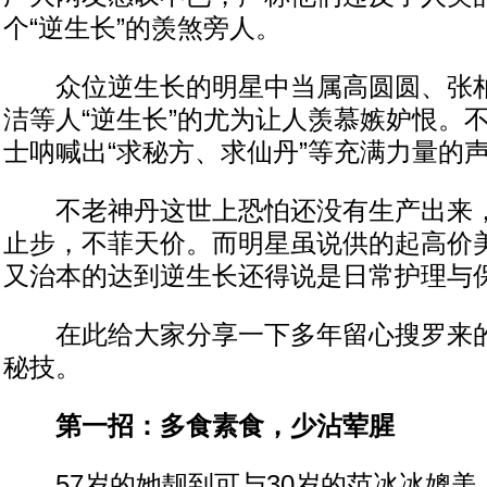
个“逆生长”的羡煞旁人。
众位逆生长的明星中当属高圆圆、张柏
洁等人“逆生长”的尤为让人羡慕嫉妒恨。
士呐喊出“求秘方、求仙丹”等充满力量的
不老神丹这世上恐怕还没有生产出来，
止步，不菲天价。而明星虽说供的起高价
又治本的达到逆生长还得说是日常护理与
在此给大家分享一下多年留心搜罗来的
秘技。
第一招：多食素食，少沾荤腥
57岁的她靓到可与30岁的范冰冰媲美