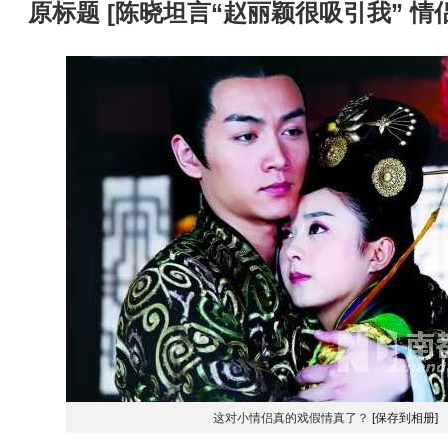
原标题
[
陈晓坦言“赵丽颖很吸引我” 情
这对小情侣真的戏假情真了？
[保存到相册]