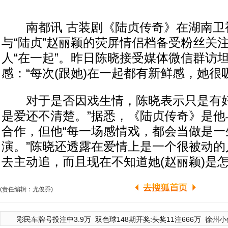
南都讯 古装剧《陆贞传奇》在湖南卫视
与“陆贞”赵丽颖的荧屏情侣档备受粉丝关
人“在一起”。昨日陈晓接受媒体微信群访
感：“每次(跟她)在一起都有新鲜感，她很
对于是否因戏生情，陈晓表示只是有好
是爱还不清楚。”据悉，《陆贞传奇》是他
合作，但他“每一场感情戏，都会当做是一
演。”陈晓还透露在爱情上是一个很被动的
去主动追，而且现在不知道她(赵丽颖)是怎
(责任编辑：尤俊乔)
彩民车牌号投注中3.9万
双色球148期开奖:头奖11注666万
徐州小