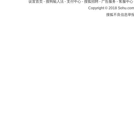
设置首页
-
搜狗输入法
-
支付中心
-
搜狐招聘
-
广告服务
-
客服中心
Copyright
©
2018 Sohu.com 
搜狐不良信息举