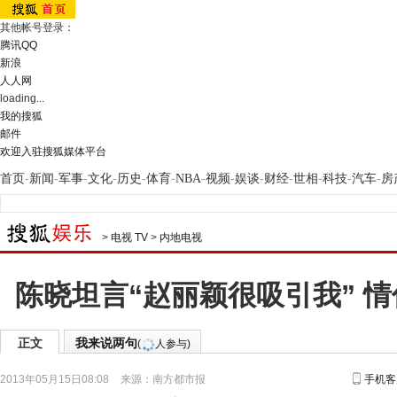
其他帐号登录：
腾讯QQ
新浪
人人网
loading...
我的搜狐
邮件
欢迎入驻搜狐媒体平台
首页
-
新闻
-
军事
-
文化
-
历史
-
体育
-
NBA
-
视频
-
娱谈
-
财经
-
世相
-
科技
-
汽车
-
房
>
电视 TV
>
内地电视
陈晓坦言“赵丽颖很吸引我” 情
正文
我来说两句
(
人参与)
2013年05月15日08:08
来源：
南方都市报
手机客