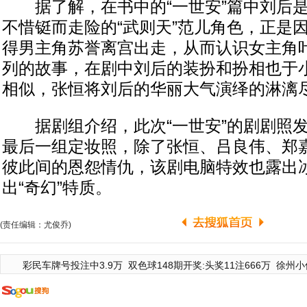
据了解，在书中的“一世安”篇中刘后是
不惜铤而走险的“武则天”范儿角色，正是
得男主角苏誉离宫出走，从而认识女主角
列的故事，在剧中刘后的装扮和扮相也于
相似，张恒将刘后的华丽大气演绎的淋漓
据剧组介绍，此次“一世安”的剧剧照发
最后一组定妆照，除了张恒、吕良伟、郑
彼此间的恩怨情仇，该剧电脑特效也露出
出“奇幻”特质。
(责任编辑：尤俊乔)
彩民车牌号投注中3.9万
双色球148期开奖:头奖11注666万
徐州小