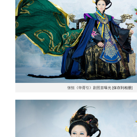
张恒《华胥引》剧照首曝光
[保存到相册]