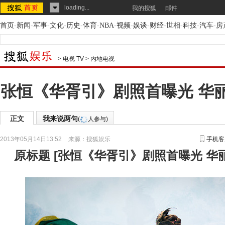
loading...
我的搜狐
邮件
首页
-
新闻
-
军事
-
文化
-
历史
-
体育
-
NBA
-
视频
-
娱谈
-
财经
-
世相
-
科技
-
汽车
-
房
>
电视 TV
>
内地电视
张恒《华胥引》剧照首曝光 华
正文
我来说两句
(
人参与)
2013年05月14日13:52
来源：
搜狐娱乐
手机客
原标题
[
张恒《华胥引》剧照首曝光 华