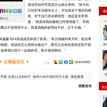
道这些动作究竟是怎么练出来的。”如今自
己站到专业跳水台上，才知道这个项目的难
今
度。对于自己的泳裤造型，他还是非常害
否认七..
羞：“我觉得我的服装已经很突破了。等我
重点不是我穿什么，而是我跳的姿势好不好，正不正确。”
吴建豪与F4其他成员加强了联系。“有次我碰到孝天时，然后孝
的画面。他说你怎么突然去做这个，看完之后他也觉得还蛮不错
吴
如果我们四个一起跳的话，那才值得期待。”
[保存到博客]
分享：
开奖:头奖11注666万
徐州小伙中得639万大奖
体彩摇奖
我要发布
热