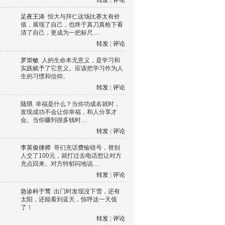
转发
|
评论
足夜王涛
恒大与拜仁这场比赛太有价
值，展现了自己，也终于真刀真枪下看
清了自己，更成为一把标尺…
转发
|
评论
罗崇敏
人的生命本无意义，是学习和
实践赋予了它意义。应该把学习作为人
生的习惯和信仰。
转发
|
评论
陆琪
幸福是什么？当你功成名就时，
发现成功不会让你幸福，和人分享才
会。当你赚到很多钱时…
转发
|
评论
李英俊律师
哥们充话费输错号，替别
人交了100元，就打过去电话想让对方
充点回来。对方特郁闷地说…
转发
|
评论
急诊科于莺
出门时发现没下雪，还有
太阳，还能看到蓝天，惊呼这一天值
了！
转发
|
评论