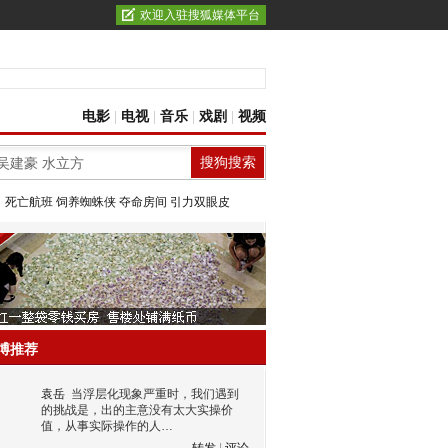
欢迎入驻搜狐媒体平台
电影
|
电视
|
音乐
|
戏剧
|
视频
：
死亡航班
饲养蜘蛛侠
夺命房间
引力双眼皮
博推荐
袁岳
当浮层化现象严重时，我们遇到
的挑战是，出的主意没有太大实操价
值，从事实际操作的人…