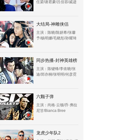
任梁/谢君豪/吕佳容/戚迹
大结局-神雕侠侣
主演：陈晓/陈妍希/张馨
予/杨明娜/毛晓彤/孙耀琦
同步热播-封神英雄榜
主演：陈键锋/李依晓/张
迪/郑亦桐/张明明/何彦霓
六颗子弹
主演：尚格·云顿/乔·弗拉
尼甘/Bianca Bree
龙虎少年队2