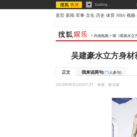
loading...
首页
-
新闻
-
军事
-
文化
-
历史
-
体育
-
NBA
-
视频
-
>
内地电视
>
闻《星跳水立
吴建豪水立方身材
正文
我来说两句
(
人参与)
2013年05月14日07:37
来源：
新京报