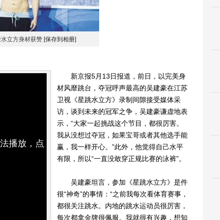
水立方身材获赞
[保存到相册]
新京报5月13日报道，前日，以完美身
材风靡跳台，夺冠呼声最高的吴建豪在江苏
卫视《星跳水立方》录制间隙接受媒体采
访，谈到未来的冠军之争，吴建豪谦虚地表
示，“大家一起挑战这个节目，都很厉害。
我从没想过夺冠，如果宝哥或者其他选手能
无法播放，点
赢，我一样开心。”此外，他觉得自己水平
有限，所以“一直没敢穿正规比赛的泳裤”。
吴建豪坦言，参加《星跳水立方》是件
很“神奇”的事情：“之前我每次看体育赛事，
都很关注跳水。内地的跳水运动员很厉害，
每次都拿金牌很佩服。我就很有兴趣，想知