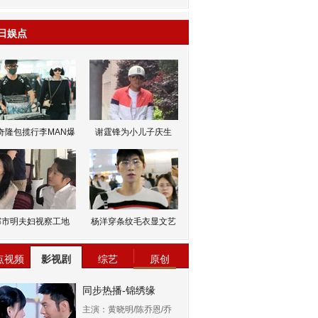
日娱点
奇隆包揽行李MAN爆
谢霆锋为小儿子庆生
邹市明夫妇视察工地
杨洋穿条纹毛衣显文艺
点视频
影视剧
综艺
原创
同步热播-锦绣缘
主演：黄晓明/陈乔恩/乔