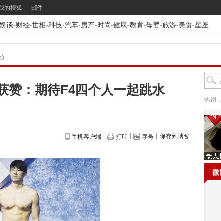
我的搜狐
邮件
娱谈
-
财经
-
世相
-
科技
-
汽车
-
房产
-
时尚
-
健康
-
教育
-
母婴
-
旅游
-
美食
-
星座
方》
获赞：期待F4四个人一起跳水
热词
保存到博客
手机客户端
打印
字号
微