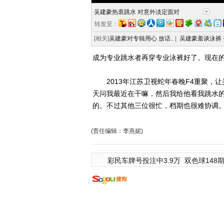
吴建豪热衷跳水 对意外淡定面对
转发至：
[相关]
吴建豪对专辑用心 放话..
|
吴建豪羞谈泳裤 
成为专业跳水者再穿专业泳裤好了。现在的
2013年江苏卫视蛇年春晚F4重聚，让
天问我最近在干嘛，然后我给他看我跳水
的。不过其他三位很忙，档期也很难协调。
(责任编辑：李燕妮)
彩民车牌号投注中3.9万
双色球148期