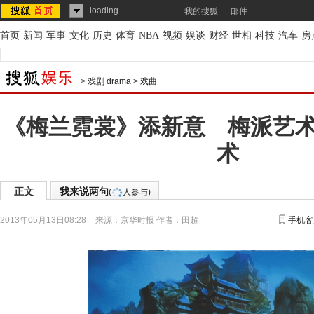
loading...
我的搜狐
邮件
首页
-
新闻
-
军事
-
文化
-
历史
-
体育
-
NBA
-
视频
-
娱谈
-
财经
-
世相
-
科技
-
汽车
-
房
>
戏剧 drama
>
戏曲
《梅兰霓裳》添新意 梅派艺
术
正文
我来说两句
(
人参与)
2013年05月13日08:28
来源：
京华时报
作者：田超
手机客