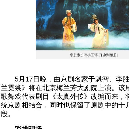
李胜素扮演杨玉环
[保存到相册]
5月17日晚，由京剧名家于魁智、李胜
兰霓裳》将在北京梅兰芳大剧院上演。该
歌舞戏代表剧目《太真外传》改编而来，
统京剧相结合，同时也保留了原剧中的十
段。