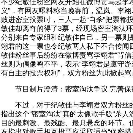
不少纪敏佳粉丝网友开始在微博责骂起李翊
义”，有网友曝料称当晚赛前，温岚、李翊
败进密室投票时，三人一起“自杀”把票都
敏佳却离奇的得了3票，经现场密室淘汰
分别来自专家组和纪敏佳自己，另一票则
翊君的这一票也令纪敏两人私下不合传闻
敏佳粉丝事后纷纷在微博责骂李翊君“背信
丝则为偶像鸣不平，表示“李翊君是遵守游
有自主的投票权利”，双方粉丝为此掀起骂
节目制片澄清：密室淘汰争议 完善保
不过，对于纪敏佳与李翊君双方粉丝的
指出这个“密室淘汰”真的太像歌手版“杀人
目的最刺激、最残酷、最具悬念的环节。
友指出对歌手相互投票应采取适当“保密措