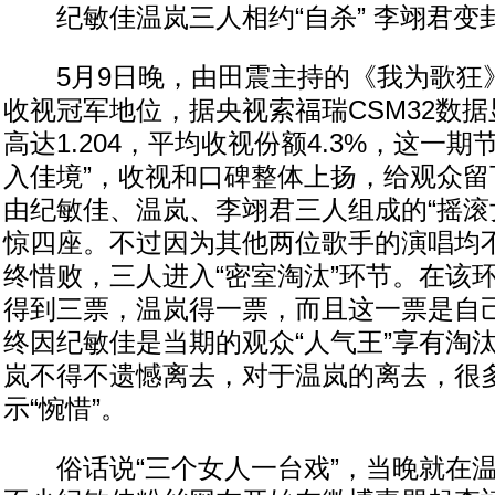
纪敏佳温岚三人相约“自杀” 李翊君变
5月9日晚，由田震主持的《我为歌狂
收视冠军地位，据央视索福瑞CSM32数
高达1.204，平均收视份额4.3%，这一期
入佳境”，收视和口碑整体上扬，给观众留
由纪敏佳、温岚、李翊君三人组成的“摇滚
惊四座。不过因为其他两位歌手的演唱均不
终惜败，三人进入“密室淘汰”环节。在该
得到三票，温岚得一票，而且这一票是自
终因纪敏佳是当期的观众“人气王”享有淘汰
岚不得不遗憾离去，对于温岚的离去，很
示“惋惜”。
俗话说“三个女人一台戏”，当晚就在温