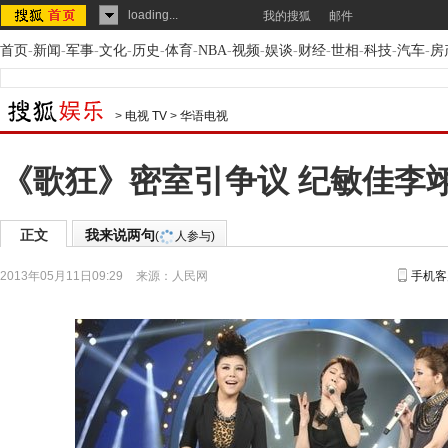
loading...
我的搜狐
邮件
首页
-
新闻
-
军事
-
文化
-
历史
-
体育
-
NBA
-
视频
-
娱谈
-
财经
-
世相
-
科技
-
汽车
-
房
>
电视 TV
>
华语电视
《歌狂》密室引争议 纪敏佳李
正文
我来说两句
(
人参与)
2013年05月11日09:29
来源：
人民网
手机客