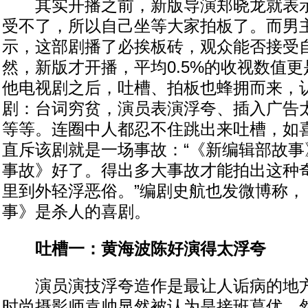
其实开播之前，新版导演郑晓龙就表示
受不了，所以自己坐等大家拍板了。而男
示，这部剧播了必挨板砖，观众能否接受
然，新版才开播，平均0.5%的收视数值
他电视剧之后，吐槽、拍板也蜂拥而来，
剧：台词穷贫，演员表演浮夸、插入广告
等等。连圈中人都忍不住跳出来吐槽，如
直斥该剧就是一场事故：“《新编辑部故事
事故》好了。得出多大事故才能拍出这种
里到外轻浮恶俗。”编剧史航也发微博称，
事》是杀人的喜剧。
吐槽一：黄海波陈好演得太浮夸
演员演技浮夸造作是最让人诟病的地方
时尚摄影师袁帅显然被认为是接班葛优，