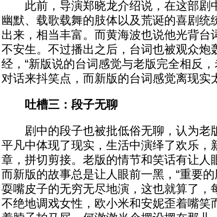
此前，导演郑晓龙介绍说，在这部剧中
幽默、载歌载舞的肢体以及荒诞的喜剧统
出来，相当丰富。而黄海波也说他光背台
不安生。不过播出之后，台词也被观众炮
经，“新版说的台词感觉与老版完全相反，
对话来抖笑点，而新版的台词感觉离现实太
吐槽三：段子无聊
剧中的段子也被批低俗无聊，认为老版
平凡中体现了现实，生活中演绎了欢乐，
章，拼切剪接。老版的情节和笑话有让人
而新版的故事总是让人眼前一黑，“重要的
耍嘴皮子的无穷无尽地演，这也就算了，
不绝地调戏女性，欧小米和安妮歪着嘴笑