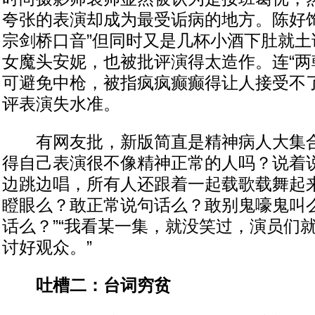
夸张的表演却成为最受诟病的地方。陈好饰
宗剑桥口音”但同时又是几杯小酒下肚就土
女魔头安妮，也被批评演得太造作。连“两
可避免中枪，被指疯疯癫癫得让人接受不
评表演失水准。
有网友批，新版简直是精神病人大集合
得自己表演很不像精神正常的人吗？说着
边跳边唱，所有人还跟着一起载歌载舞起
瞪眼么？敢正常说句话么？敢别鬼嚎鬼叫
话么？”“我看某一集，就没笑过，演员们
讨好观众。”
吐槽二：台词穷贫