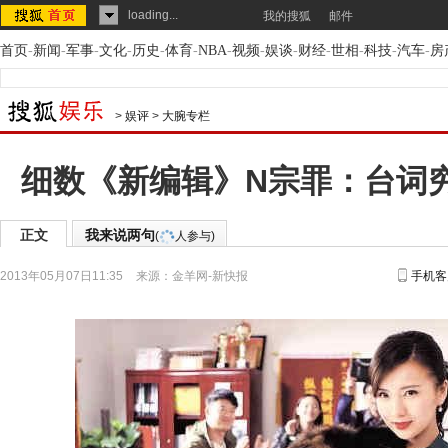
loading...
我的搜狐
邮件
首页
-
新闻
-
军事
-
文化
-
历史
-
体育
-
NBA
-
视频
-
娱谈
-
财经
-
世相
-
科技
-
汽车
-
房
>
娱评
>
大腕专栏
细数《新编辑》N宗罪：台词穷
正文
我来说两句
(
人参与)
2013年05月07日11:35
来源：
金羊网-新快报
手机客