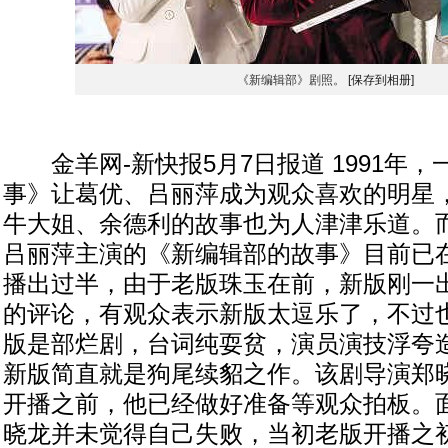
《新编辑部》剧照。
[保存到相册]
金羊网-新快报5月7日报道 1991年，
事》让葛优、吕丽萍成为观众喜欢的明星
牛大姐、余德利的故事也为人津津乐道。
吕丽萍主演的《新编辑部的故事》目前已
播出过半，由于老版珠玉在前，新版刚一
的评论，有观众表示新版太逗乐了，不过
版是部烂剧，台词纯耍贫，演员演技浮夸
新版简直就是狗尾续貂之作。该剧导演郑
开播之前，他已经做好准备等观众拍板。
晓龙并未觉得自己失败，当初老版开播之