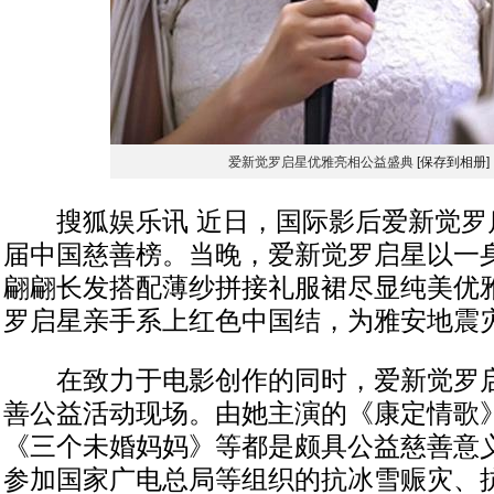
爱新觉罗启星优雅亮相公益盛典
[保存到相册]
搜狐娱乐讯 近日，国际影后爱新觉罗
届中国慈善榜。当晚，爱新觉罗启星以一
翩翩长发搭配薄纱拼接礼服裙尽显纯美优
罗启星亲手系上红色中国结，为雅安地震
在致力于电影创作的同时，爱新觉罗启
善公益活动现场。由她主演的《康定情歌
《三个未婚妈妈》等都是颇具公益慈善意
参加国家广电总局等组织的抗冰雪赈灾、