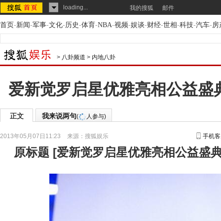
loading...
我的搜狐
邮件
首页
-
新闻
-
军事
-
文化
-
历史
-
体育
-
NBA
-
视频
-
娱谈
-
财经
-
世相
-
科技
-
汽车
-
房
>
八卦频道
>
内地八卦
爱新觉罗启星优雅亮相公益盛
正文
我来说两句
(
人参与)
2013年05月07日11:23
来源：
搜狐娱乐
手机客
原标题
[
爱新觉罗启星优雅亮相公益盛典