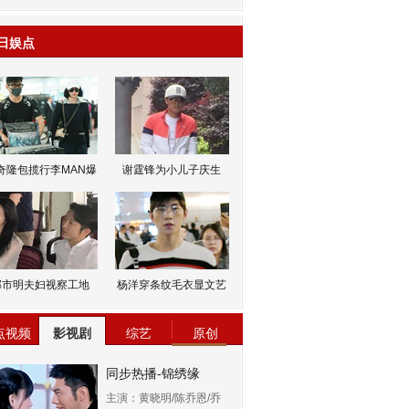
日娱点
奇隆包揽行李MAN爆
谢霆锋为小儿子庆生
邹市明夫妇视察工地
杨洋穿条纹毛衣显文艺
点视频
影视剧
综艺
原创
同步热播-锦绣缘
主演：黄晓明/陈乔恩/乔