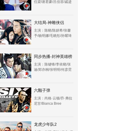
任梁/谢君豪/吕佳容/戚迹
大结局-神雕侠侣
主演：陈晓/陈妍希/张馨
予/杨明娜/毛晓彤/孙耀琦
同步热播-封神英雄榜
主演：陈键锋/李依晓/张
迪/郑亦桐/张明明/何彦霓
六颗子弹
主演：尚格·云顿/乔·弗拉
尼甘/Bianca Bree
龙虎少年队2