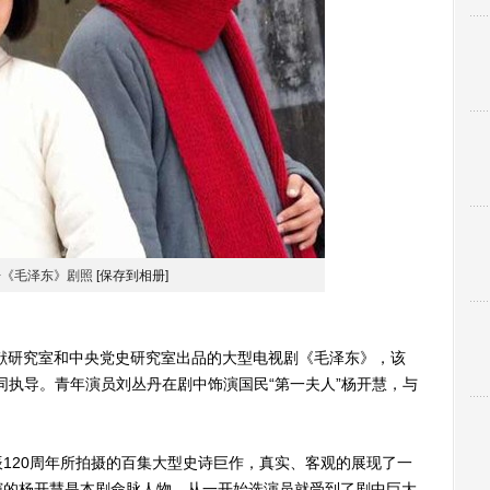
丹《毛泽东》剧照
[保存到相册]
研究室和中央党史研究室出品的大型电视剧《毛泽东》，该
同执导。青年演员刘丛丹在剧中饰演国民“第一夫人”杨开慧，与
20周年所拍摄的百集大型史诗巨作，真实、客观的展现了一
演的杨开慧是本剧命脉人物，从一开始选演员就受到了剧中巨大