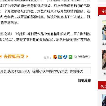
找到了毛泽东的嫡孙来帮忙挑选演员。刘丛丹凭借着独特的气质
过一个月紧锣密鼓的拍摄，刘丛丹结束了杨开慧剧情的拍摄。在
今
的红色年代，杨开慧的那份纯真、浪漫让她充满了个人魅力。通
人物充满敬意。
忆之城》《背影》等影视作品中都有精彩的表现，正在刚刚热
战女特工”，获得了该时期的收拾冠军，刘丛丹所饰演的“萝莉杀
吴
[保存到博客]
分享：
开奖:头奖11注666万
徐州小伙中得639万大奖
体彩摇奖
我要发布
热