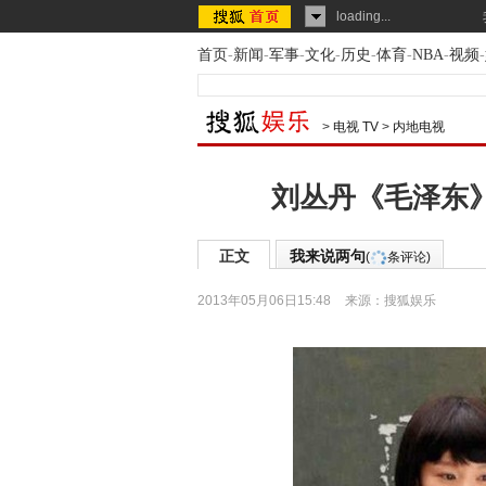
loading...
首页
-
新闻
-
军事
-
文化
-
历史
-
体育
-
NBA
-
视频
-
>
电视 TV
>
内地电视
刘丛丹《毛泽东》
正文
我来说两句
(
条评论)
2013年05月06日15:48
来源：
搜狐娱乐