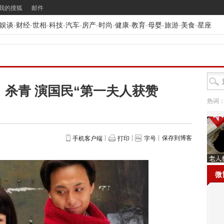
我的搜狐
邮件
娱谈
-
财经
-
世相
-
科技
-
汽车
-
房产
-
时尚
-
健康
-
教育
-
母婴
-
旅游
-
美食
-
星座
杀青 演国民“第一夫人获赞
热词
保存到博客
手机客户端
打印
字号
微