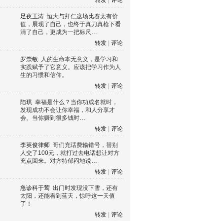
转发
|
评论
足夜王涛
恒大与拜仁这场比赛太有价
值，展现了自己，也终于真刀真枪下看
清了自己，更成为一把标尺…
转发
|
评论
罗崇敏
人的生命本无意义，是学习和
实践赋予了它意义。应该把学习作为人
生的习惯和信仰。
转发
|
评论
陆琪
幸福是什么？当你功成名就时，
发现成功不会让你幸福，和人分享才
会。当你赚到很多钱时…
转发
|
评论
李英俊律师
哥们充话费输错号，替别
人交了100元，就打过去电话想让对方
充点回来。对方特郁闷地说…
转发
|
评论
急诊科于莺
出门时发现没下雪，还有
太阳，还能看到蓝天，惊呼这一天值
了！
转发
|
评论