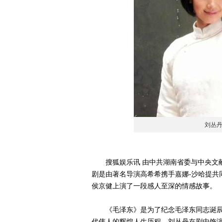
刘丛
搜狐娱乐讯 由中共湖南省委与中央文献
剧是由著名导演高希希携手嘉娜-沙哈提共
侯京健上演了一段感人至深的情感故事。
《毛泽东》是为了纪念毛泽东同志诞辰1
代伟人的辉煌人生历程。刘丛丹在剧中饰