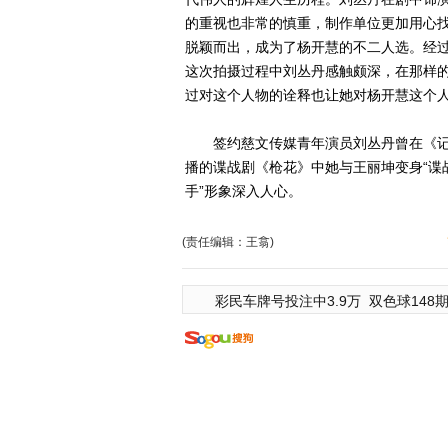
的重视也非常的慎重，制作单位更加用心
脱颖而出，成为了杨开慧的不二人选。经
这次拍摄过程中刘丛丹感触颇深，在那样
过对这个人物的诠释也让她对杨开慧这个
签约慈文传媒青年演员刘丛丹曾在《记
播的谍战剧《枪花》中她与王丽坤变身“谍
手”形象深入人心。
(责任编辑：王翕)
彩民车牌号投注中3.9万
双色球148期