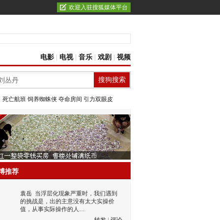
欢迎入驻搜狐媒体平台
电影
|
电视
|
音乐
|
戏剧
|
视频
：
死亡航班
饲养蜘蛛侠
夺命房间
引力双眼皮
博推荐
袁岳
当浮层化现象严重时，我们遇到
的挑战是，出的主意没有太大实操价
值，从事实际操作的人…