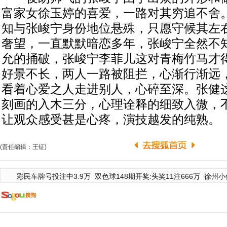
富家女徐玉婷的喜爱，一路对其穷追不舍
知与张峻宁身份地位悬殊，只愿守候其左
奢望，一直默默暗恋多年，张峻宁全然不
允的捅破，张峻宁李菲儿这对青梅竹马才
好景不长，两人一路被阻拦，心渐行渐远
看着心爱之人走进别人，心碎至深。张健
刻画的入木三分，心理诠释的细致入微，
让观众感受甚是心疼，演技越发的纯熟。
(责任编辑：王钲)
彩民车牌号投注中3.9万
双色球148期开奖:头奖11注666万
徐州小