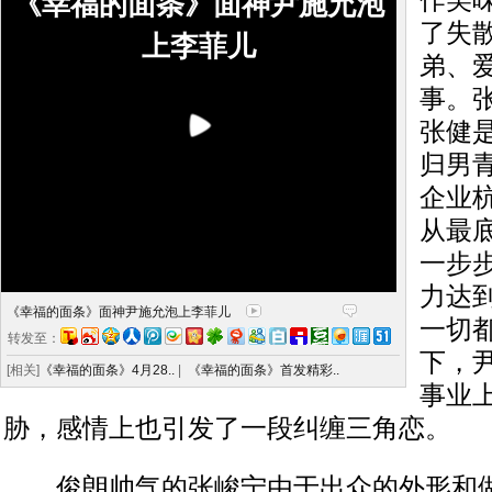
作美
《幸福的面条》面神尹施允泡
了失
上李菲儿
弟、
事。
张健是
归男
企业
从最
一步
力达
《幸福的面条》面神尹施允泡上李菲儿
一切
转发至：
下，
[相关]
《幸福的面条》4月28..
|
《幸福的面条》首发精彩..
事业
胁，感情上也引发了一段纠缠三角恋。
俊朗帅气的张峻宁由于出众的外形和做