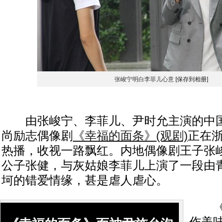
张峻宁明白李菲儿心意
[保存到相册]
由张峻宁、李菲儿、尹时允主演的中国
尚励志偶像剧
《幸福的面条》(观剧)
正在
热播，收视一路飘红。内地偶像剧王子张
公子张健，与灰姑娘李菲儿上演了一段由
坷的错爱情缘，甚是虐人虐心。
《幸