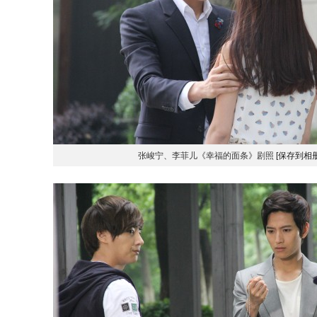
张峻宁、李菲儿《幸福的面条》剧照
[保存到相册