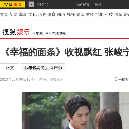
loading...
我的搜狐
邮件
首页
-
新闻
-
军事
-
文化
-
历史
-
体育
-
NBA
-
视频
-
娱谈
-
财经
-
世相
-
科技
-
汽车
-
房
>
电视 TV
>
内地电视
《幸福的面条》收视飘红 张峻
正文
我来说两句
(
条评论)
2013年05月06日10:47
来源：
搜狐娱乐
手机客