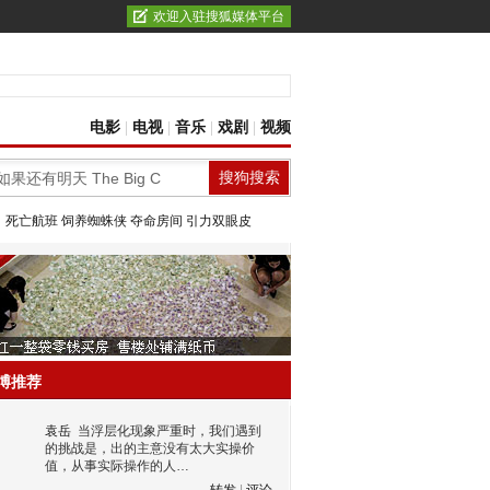
欢迎入驻搜狐媒体平台
电影
|
电视
|
音乐
|
戏剧
|
视频
：
死亡航班
饲养蜘蛛侠
夺命房间
引力双眼皮
博推荐
袁岳
当浮层化现象严重时，我们遇到
的挑战是，出的主意没有太大实操价
值，从事实际操作的人…