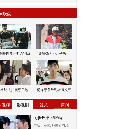
日娱点
奇隆包揽行李MAN爆
谢霆锋为小儿子庆生
邹市明夫妇视察工地
杨洋穿条纹毛衣显文艺
点视频
影视剧
综艺
原创
同步热播-锦绣缘
主演：黄晓明/陈乔恩/乔