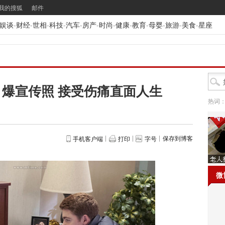
我的搜狐
邮件
娱谈
-
财经
-
世相
-
科技
-
汽车
-
房产
-
时尚
-
健康
-
教育
-
母婴
-
旅游
-
美食
-
星座
爆宣传照 接受伤痛直面人生
热词
保存到博客
手机客户端
打印
字号
微