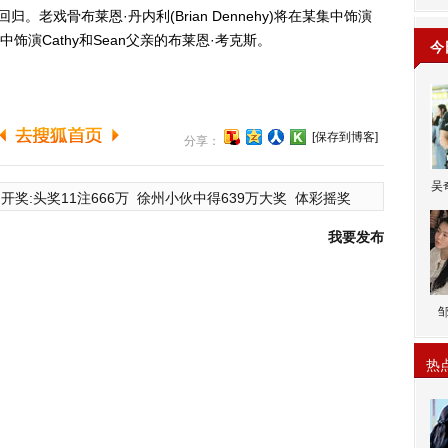
a)将回归。老戏骨布莱恩·丹内利(Brian Dennehy)将在某集中饰演
中饰演Cathy和Sean父亲的布莱恩·考克斯。
今
[保存到博客]
分享：
吴
开奖:头奖11注666万
徐州小伙中得639万大奖
体彩摇奖
我要发布
热