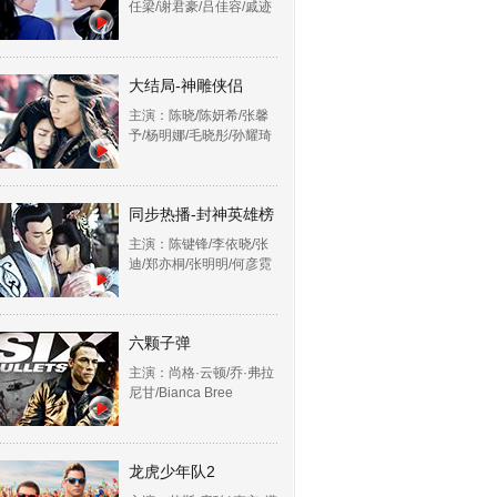
任梁/谢君豪/吕佳容/戚迹
大结局-神雕侠侣
主演：陈晓/陈妍希/张馨
予/杨明娜/毛晓彤/孙耀琦
同步热播-封神英雄榜
主演：陈键锋/李依晓/张
迪/郑亦桐/张明明/何彦霓
六颗子弹
主演：尚格·云顿/乔·弗拉
尼甘/Bianca Bree
龙虎少年队2