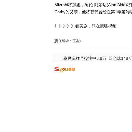
Mizrahi将加盟，阿伦·阿尔达(Alan Ald
Cathy的父亲，他将替代曾经在第1季第2集
》》》》》
看美剧，只在搜狐视频
(责任编辑：王鑫)
彩民车牌号投注中3.9万
双色球148期