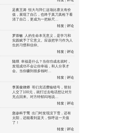
转发
|
评论
足夜王涛
恒大与拜仁这场比赛太有价
值，展现了自己，也终于真刀真枪下看
清了自己，更成为一把标尺…
转发
|
评论
罗崇敏
人的生命本无意义，是学习和
实践赋予了它意义。应该把学习作为人
生的习惯和信仰。
转发
|
评论
陆琪
幸福是什么？当你功成名就时，
发现成功不会让你幸福，和人分享才
会。当你赚到很多钱时…
转发
|
评论
李英俊律师
哥们充话费输错号，替别
人交了100元，就打过去电话想让对方
充点回来。对方特郁闷地说…
转发
|
评论
急诊科于莺
出门时发现没下雪，还有
太阳，还能看到蓝天，惊呼这一天值
了！
转发
|
评论