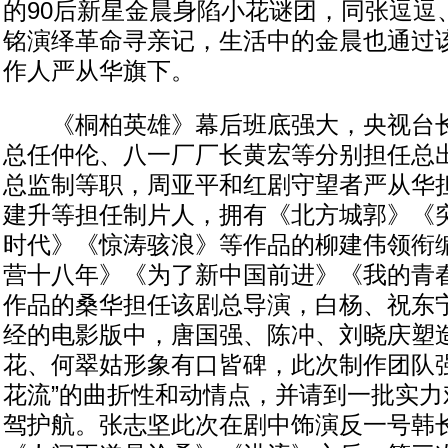
的90后新星金晨身陷小花谜团，同张逗逗
铭演绎革命寻亲记，生活中的金晨也通过
作人严从华旗下。
《桐柏英雄》幕后班底强大，央视台长
总任仲伦、八一厂厂长黄宏等分别担任总
总监制等职，周亚平和红剧守望者严从华
建升等担任制片人，拥有《北方城郭》《
时代》《惊涛骇浪》等作品的柳建伟领衔
营十八年》《为了新中国前进》《我的青
作品的桑华担任该剧总导演，白杨、祝东
经的电影版中，唐国强、陈冲、刘晓庆塑
花、何翠姑形象有口皆碑，此次制作团队强
花流”的曲折性和动情点，并请到一批实力
驾护航。张志坚此次在剧中饰演反一号韩