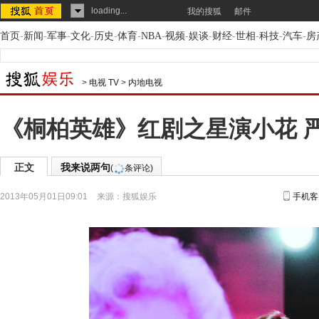
loading...
我的搜狐
邮件
首页
-
新闻
-
军事
-
文化
-
历史
-
体育
-
NBA
-
视频
-
娱谈
-
财经
-
世相
-
科技
-
汽车
-
房
>
电视 TV
>
内地电视
《桐柏英雄》红剧之星演小花 
正文
我来说两句
(
条评论)
2013年05月01日09:01
来源：
搜狐娱乐
手机客