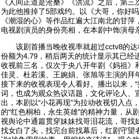
《人间正道是沧桑》《洪流》之后，第三
为此他推掉了5部戏约。以《大哥，你好
《潮湿的心》等作品红遍大江南北的甘萍
电视剧演员的身份亮相，在本剧中饰演母
该剧首播当晚收视率就超过cctv8的达标
份额为4.79，稍后两天的统计显示其已
收视前三名，仅次于央八开年剧《妈祖》
佳灵、杜若溪、王婉娟、张旭等主演的拜
接下来的收视表现令人看好。播出以来，“
词，也成为观众热议话题，文化评论人、
出，本剧以“小花再现”为拉动收视切入点
的“红色桐柏，永生英雄”的精神力量，从
视舆论中通篇贯穿妹妹找哥泪花流，哥找
找女白了头，找完台前找幕后，红剧守望