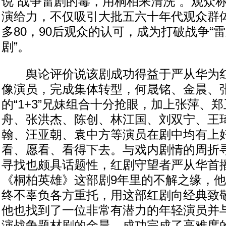
说“战争雷剧的毒，用桐柏来清洗”。观众
演给力，不仅吸引大批五六十年代观众群
多80，90后观众的认可，成为打破战争“雷
剧”。
舆论评价说该剧成功得益于严从华为红
像演员，完成集体转型，何晟铭、金晨、
的“1+3”兄妹组合十分抢眼，加上张萍、
舟、张洪杰、陈创、林江国、刘双宁、王
翰、汪亚朝、袁中方等演员在剧中均有上
看、愿看、看得下去。与戏内剧情的周折
寻找也颇具话题性，红剧守望者严从华首
《桐柏英雄》这部剧9年里的不解之缘，
终不辜负各方重托，用这部红剧向经典致
他也找到了一位非常有潜力的年轻演员并
演战争题材剧的金晨，成功完成了高难度